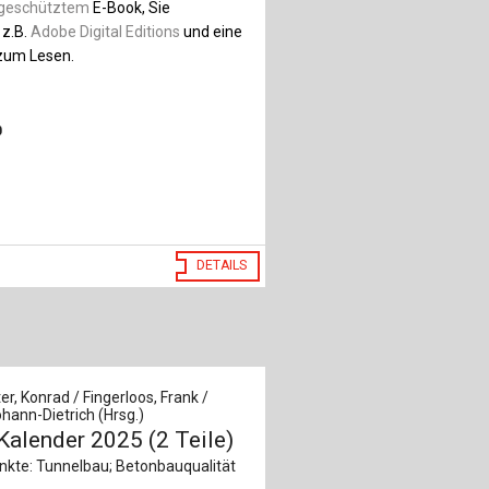
geschütztem
E-Book, Sie
 z.B.
Adobe Digital Editions
und eine
um Lesen.
0
DETAILS
r, Konrad / Fingerloos, Frank /
hann-Dietrich (Hrsg.)
Kalender 2025 (2 Teile)
kte: Tunnelbau; Betonbauqualität