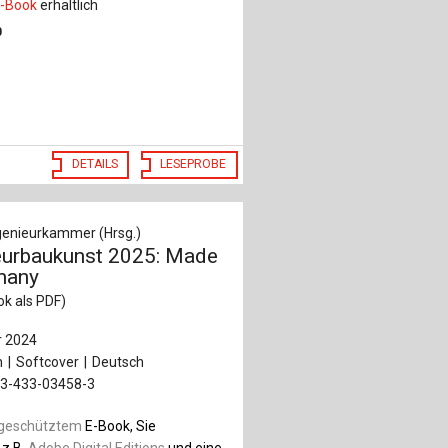
-Book
erhältlich
0
DETAILS
LESEPROBE
enieurkammer (Hrsg.)
eurbaukunst 2025: Made
many
ook als PDF)
 2024
n
Softcover
Deutsch
-3-433-03458-3
geschütztem
E-Book, Sie
 z.B.
Adobe Digital Editions
und eine