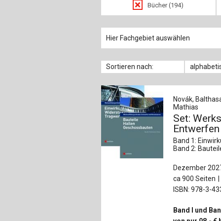
Bücher (194)
Hier Fachgebiet auswählen
Sortieren nach:
alphabeti
Novák, Balthasa
Mathias
Set: Werk
Entwerfen
Band 1: Einwir
Band 2: Bautei
Dezember 202
ca 900 Seiten
ISBN: 978-3-4
Band I und Ban
von nur 98,- € 