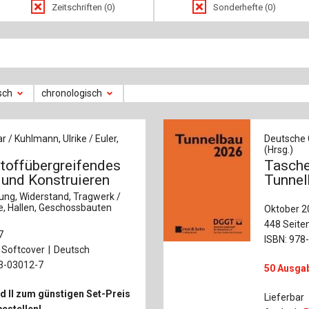
Baustoffe
Sachbu
Zeitschriften (0)
Sonderhefte (0)
Bautechnikgeschichte
Stahlba
Betonbau
Tunnelb
sch
chronologisch
Brückenbau
Verbund
E&S Zeitlos
r / Kuhlmann, Ulrike / Euler,
Deutsche G
(Hrsg.)
stoffübergreifendes
Tasche
 und Konstruieren
Tunnel
kung, Widerstand, Tragwerk /
le, Hallen, Geschossbauten
Oktober 2
448 Seite
7
ISBN: 978
Softcover
Deutsch
33-03012-7
50 Ausgab
d II zum günstigen Set-Preis
Lieferbar
bestellen!