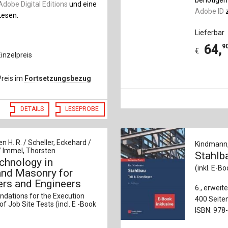
Adobe Digital Editions
und eine
Adobe ID
z
esen.
Lieferbar
64
,
9
€
Einzelpreis
Preis im
Fortsetzungsbezug
DETAILS
LESEPROBE
n H. R. / Scheller, Eckehard /
Kindmann,
/ Immel, Thorsten
Stahlba
chnology in
(inkl. E-B
and Masonry for
ers and Engineers
6., erwei
dations for the Execution
400 Seite
of Job Site Tests (incl. E -Book
ISBN: 978