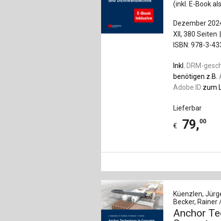
(inkl. E-Book al
Dezember 202
XII, 380 Seiten
ISBN: 978-3-4
Inkl.
DRM-gesc
benötigen z.B.
Adobe ID
zum L
Lieferbar
79
,
00
€
Küenzlen, Jürge
Becker, Rainer 
Anchor Te