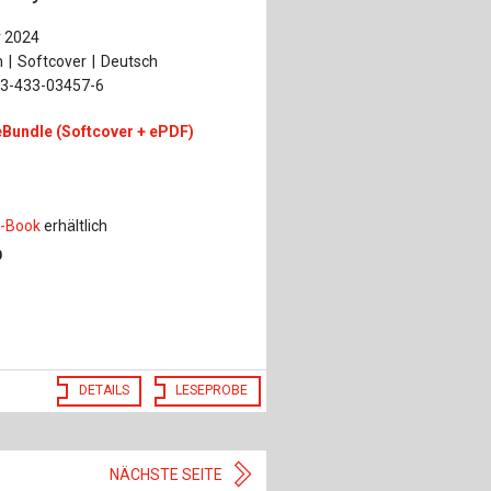
 2024
n
Softcover
Deutsch
-3-433-03457-6
eBundle (Softcover + ePDF)
r
-Book
erhältlich
0
DETAILS
LESEPROBE
NÄCHSTE SEITE