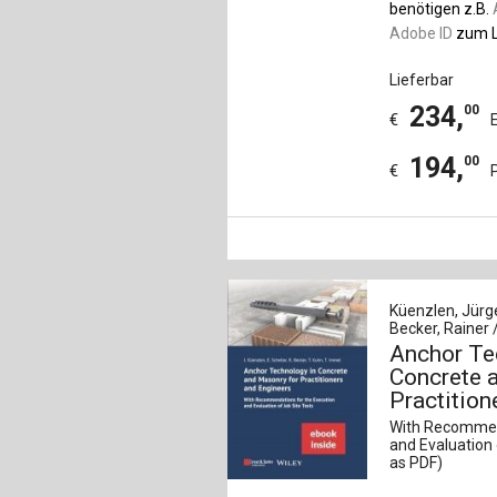
benötigen z.B.
Adobe ID
zum L
Lieferbar
234
,
00
€
194
,
00
€
Küenzlen, Jürge
Becker, Rainer 
Anchor Te
Concrete 
Practition
With Recommen
and Evaluation 
as PDF)