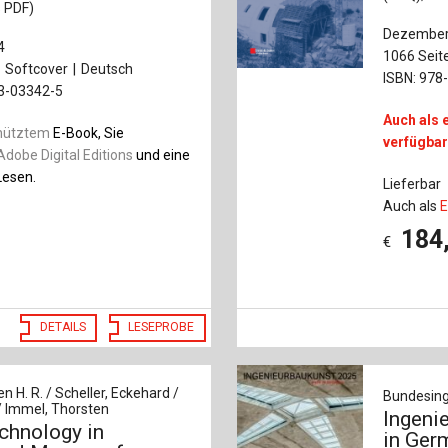
s PDF)
Dezember
4
1066 Seit
Softcover
Deutsch
ISBN: 978
33-03342-5
Auch als 
hütztem
E-Book, Sie
verfügba
Adobe Digital Editions
und eine
esen.
Lieferbar
Auch als
E
184
€
DETAILS
LESEPROBE
n H. R. / Scheller, Eckehard /
Bundesing
/ Immel, Thorsten
Ingeni
chnology in
in Ger