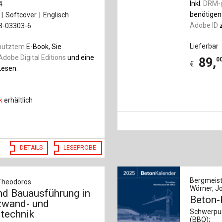
Inkl.
DRM-
4
benötigen
Softcover
Englisch
Adobe ID
z
33-03303-6
Lieferbar
hütztem
E-Book, Sie
Adobe Digital Editions
und eine
89
,
0
€
esen.
k
erhältlich
DETAILS
LESEPROBE
Bergmeiste
, Theodoros
Wörner, Jo
nd Bauausführung in
Beton-
tzwand- und
Schwerpun
technik
(BBQ);