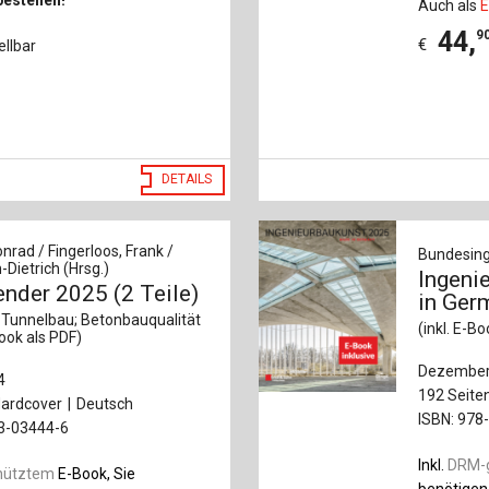
Auch als
E
44
,
9
€
ellbar
DETAILS
nrad / Fingerloos, Frank /
Bundesing
Dietrich (Hrsg.)
Ingeni
nder 2025 (2 Teile)
in Ger
Tunnelbau; Betonbauqualität
(inkl. E-B
Book als PDF)
Dezember
4
192 Seite
ardcover
Deutsch
ISBN: 978
33-03444-6
Inkl.
DRM-
hütztem
E-Book, Sie
benötigen