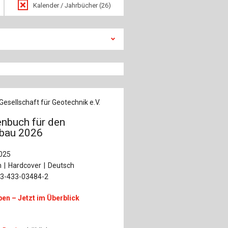
ch
Kalender / Jahrbücher (26)
u
au
bau
esellschaft für Geotechnik e.V.
nbuch für den
bau 2026
025
n
Hardcover
Deutsch
-3-433-03484-2
en – Jetzt im Überblick