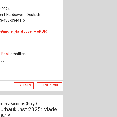
 2024
en
Hardcover
Deutsch
-3-433-03441-5
eBundle (Hardcover + ePDF)
r
-Book
erhältlich
,
00
DETAILS
LESEPROBE
enieurkammer (Hrsg.)
eurbaukunst 2025: Made
many