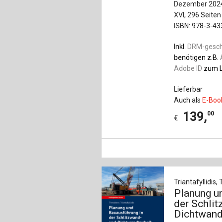
Dezember 202
XVI, 296 Seiten
ISBN: 978-3-4
Inkl.
DRM-gesc
benötigen z.B.
Adobe ID
zum L
Lieferbar
Auch als
E-Boo
139
,
00
€
Triantafyllidis
Planung u
der Schli
Dichtwand