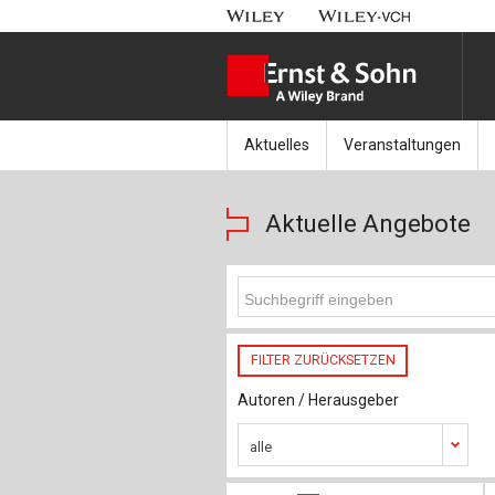
Aktuelles
Veranstaltungen
Nachrichten
Münchener Kranbahnt
Aktuelle Angebote
Aktuell erschienen
Fachkonferenz Brück
Erscheint in Kürze
Symposium Ingenieur
Beton-Kalender-Tag 2
FILTER ZURÜCKSETZEN
Veranstaltungskalen
Autoren / Herausgeber
alle