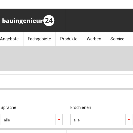
Angebote
Fachgebiete
Produkte
Werben
Service
ag (11.9.26)
Stellenmarkt
Architektur
Bücher
Media-Planung
Info-Materia
Geotech
enbautage (10.–11.11.26)
Sonderdrucke
Bauausführung
Kalender / Jahrbücher
Presse
Glasbau
baukunst (26.11.26)
Kalender-Preisreduzierung
Bauen im Bestand
Zeitschriften
Newsletter 
Grundla
027 (3.12.26)
Baumanagement
Themenhefte
FAQ
Holzbau
der
Bauphysik
Artikeldatenbank / Kalenderrecherche
Wiley Online
Ingenie
Sprache
Erschienen
alle
alle
Baurecht
Mauerw