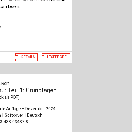
um Lesen.
0
DETAILS
LESEPROBE
 Rolf
u: Teil 1: Grundlagen
ook als PDF)
terte Auflage – Dezember 2024
n
Softcover
Deutsch
-3-433-03437-8