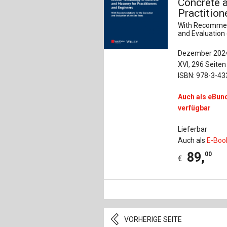
Concrete 
Practition
With Recommen
and Evaluation 
Dezember 202
XVI, 296 Seiten
ISBN: 978-3-4
Auch als eBund
verfügbar
Lieferbar
Auch als
E-Boo
89
,
00
€
VORHERIGE SEITE