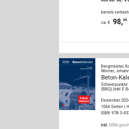
bereits vorbest
98
,
00
ca. €
Bergmeister, Ko
Wörner, Johann-
Beton-Kale
Schwerpunkte: 
(BBQ) (inkl. E-
Dezember 202
1066 Seiten
H
ISBN: 978-3-4
Inkl.
DRM-gesc