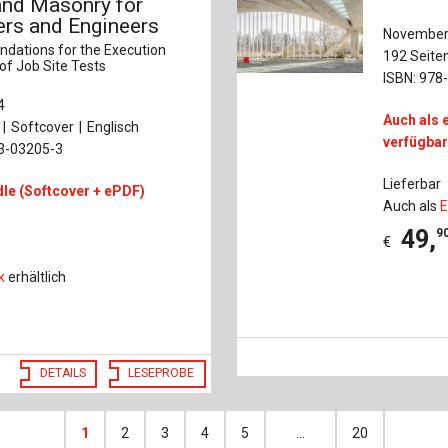
and Masonry for
ers and Engineers
November
dations for the Execution
192 Seite
of Job Site Tests
ISBN: 978
4
Auch als 
Softcover
Englisch
verfügba
33-03205-3
Lieferbar
le (Softcover + ePDF)
Auch als
E
49
,
9
€
k
erhältlich
DETAILS
LESEPROBE
1
2
3
4
5
…
20