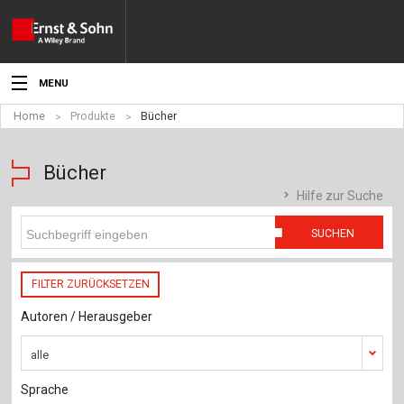
MENU
Home
Produkte
Bücher
Aktuelles
Veranstaltungen
Bücher
Hilfe zur Suche
Angebote
SUCHEN
Fachgebiete
FILTER ZURÜCKSETZEN
Produkte
Autoren / Herausgeber
Werben
alle
Service
Sprache