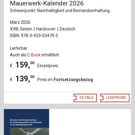
Mauerwerk-Kalender 2026
Schwerpunkt: Nachhaltigkeit und Bestandserhaltung
März 2026
XVIII, Seiten
Hardcover
Deutsch
ISBN: 978-3-433-03470-5
Lieferbar
Auch als
E-Book
erhältlich
159
,
00
€
Einzelpreis
139
,
00
€
Preis im
Fortsetzungsbezug
DETAILS
LESEPROBE