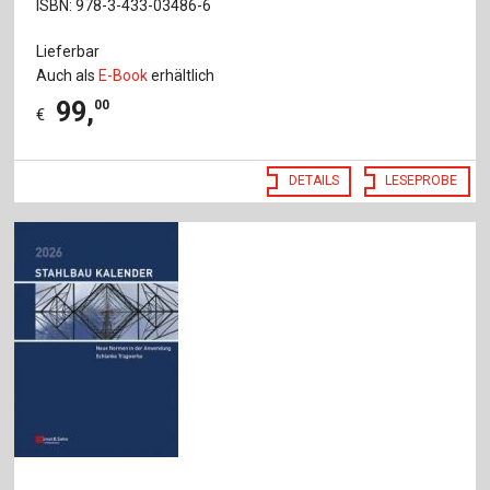
ISBN: 978-3-433-03486-6
Lieferbar
Auch als
E-Book
erhältlich
99
,
00
€
DETAILS
LESEPROBE