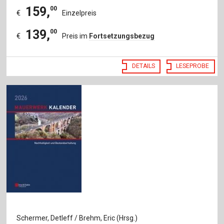
159
,
00
€
Einzelpreis
139
,
00
€
Preis im
Fortsetzungsbezug
DETAILS
LESEPROBE
Schermer, Detleff / Brehm, Eric (Hrsg.)