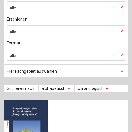
Für Autor:innen
alle
Verlag
Erschienen
Sprache / Language: DE
Sprache / Language: EN
alle
Format
alle
Hier Fachgebiet auswählen
Sortieren nach:
alphabetisch
chronologisch