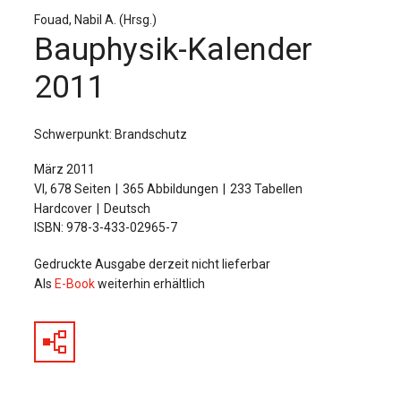
Für Autor:innen
Fouad, Nabil A. (Hrsg.)
Bauphysik-Kalender
Verlag
2011
Sprache / Language: DE
Sprache / Language: EN
Schwerpunkt: Brandschutz
März 2011
VI, 678 Seiten
365 Abbildungen
233 Tabellen
Hardcover
Deutsch
ISBN: 978-3-433-02965-7
Gedruckte Ausgabe derzeit nicht lieferbar
Als
E-Book
weiterhin erhältlich