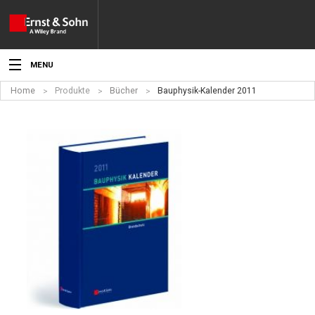
MENU
Home
Produkte
Bücher
Bauphysik-Kalender 2011
Aktuelles
Veranstaltungen
Angebote
Fachgebiete
Produkte
Werben
Service