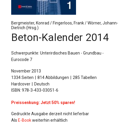
Für Autor:innen
Verlag
Bergmeister, Konrad / Fingerloos, Frank / Wörner, Johann-
Dietrich (Hrsg.)
Sprache / Language: DE
Sprache / Language: EN
Beton-Kalender 2014
Schwerpunkte: Unterirdisches Bauen - Grundbau -
Eurocode 7
November 2013
1334 Seiten
814 Abbildungen
285 Tabellen
Hardcover
Deutsch
ISBN: 978-3-433-03051-6
Preissenkung: Jetzt 50% sparen!
Gedruckte Ausgabe derzeit nicht lieferbar
Als
E-Book
weiterhin erhältlich