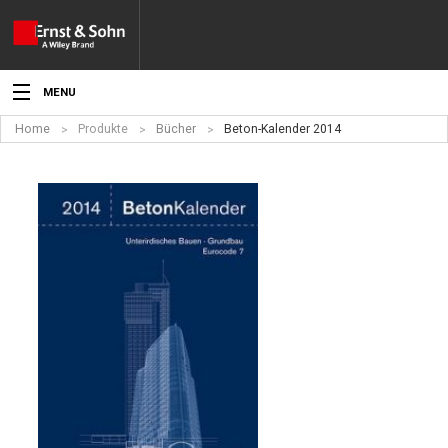
MENU
Home
Produkte
Bücher
Beton-Kalender 2014
Aktuelles
Veranstaltungen
Angebote
Fachgebiete
Produkte
Werben
Service