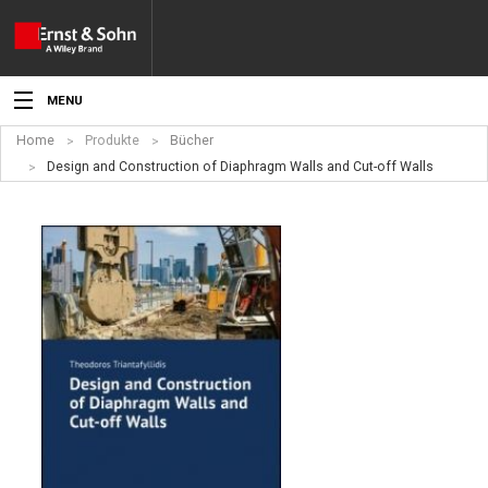
MENU
Home
Produkte
Bücher
Aktuelles
Design and Construction of Diaphragm Walls and Cut-off Walls
Veranstaltungen
Angebote
Fachgebiete
Produkte
Werben
Service