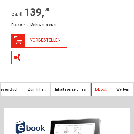
139
,
00
ca. €
Preise inkl. Mehrwertsteuer
VORBESTELLEN
dieses Buch
Zum Inhalt
Inhaltsverzeichnis
E-Book
Werben