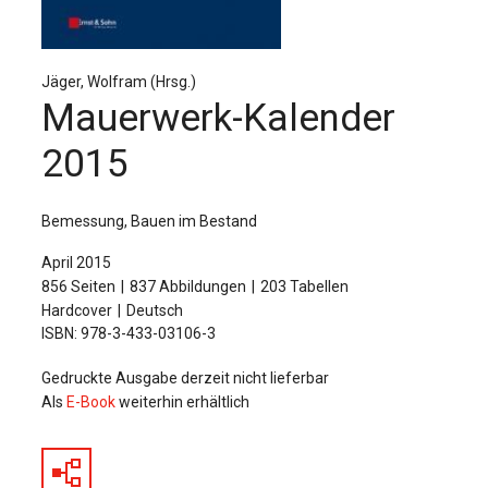
Für Autor:innen
Verlag
Jäger, Wolfram (Hrsg.)
Sprache / Language: DE
Sprache / Language: EN
Mauerwerk-Kalender
2015
Bemessung, Bauen im Bestand
April 2015
856 Seiten
837 Abbildungen
203 Tabellen
Hardcover
Deutsch
ISBN: 978-3-433-03106-3
Gedruckte Ausgabe derzeit nicht lieferbar
Als
E-Book
weiterhin erhältlich