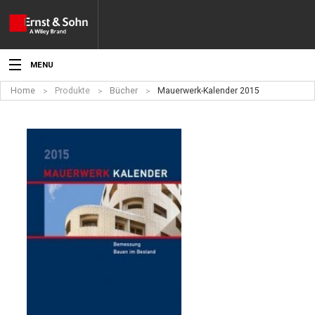
MENU
Home
Produkte
Bücher
Mauerwerk-Kalender 2015
Aktuelles
Veranstaltungen
Angebote
Fachgebiete
Produkte
Werben
Service