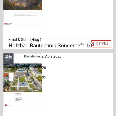
Ernst & Sohn (Hrsg.)
DETAILS
Holzbau Bautechnik Sonderheft 1/2026
Erscheinungsdatum:
April 2026
Sprache:
Deutsch
Bestell-Nr.:
5091 0126
36
,
00
€
Print-Preis