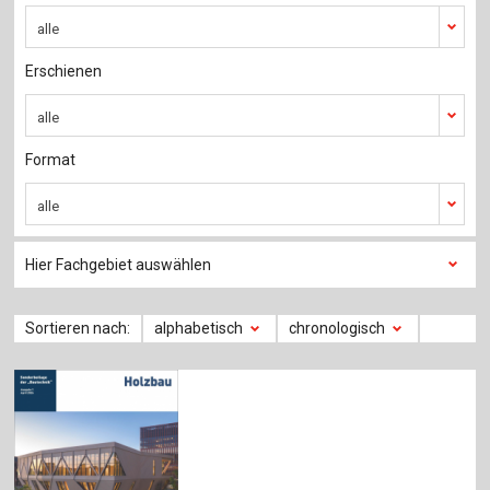
Für Autor:innen
alle
Verlag
Erschienen
Sprache / Language: DE
Sprache / Language: EN
alle
Format
alle
Hier Fachgebiet auswählen
Sortieren nach:
alphabetisch
chronologisch