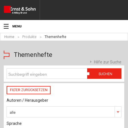
MENU
Home
Produkte
Themenhefte
Aktuelles
Veranstaltungen
Themenhefte
Hilfe zur Suche
Angebote
SUCHEN
Fachgebiete
FILTER ZURÜCKSETZEN
Produkte
Autoren / Herausgeber
Werben
alle
Service
Sprache