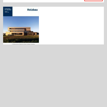
Ernst & Sohn (Hrsg.)
Holzbau Bautechnik Sonderheft 2/2025
Erscheinungsdatum:
November 2025
Sprache:
Deutsch
Bestell-Nr.:
5091 0225
36
,
00
€
Print-Preis