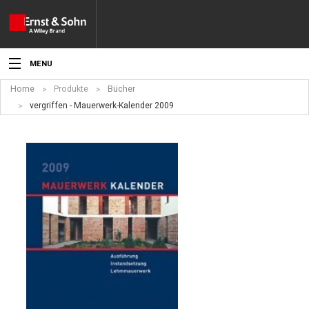
MENU
Home
Produkte
Bücher
Aktuelles
vergriffen - Mauerwerk-Kalender 2009
Veranstaltungen
Angebote
Fachgebiete
Produkte
Werben
Service