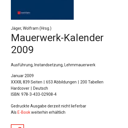
Für Autor:innen
Verlag
Sprache / Language: DE
Sprache / Language: EN
Jäger, Wolfram (Hrsg.)
Mauerwerk-Kalender
2009
Ausführung, Instandsetzung, Lehmmauerwerk
Januar 2009
XXXIII, 839 Seiten
653 Abbildungen
200 Tabellen
Hardcover
Deutsch
ISBN: 978-3-433-02908-4
Gedruckte Ausgabe derzeit nicht lieferbar
Als
E-Book
weiterhin erhältlich