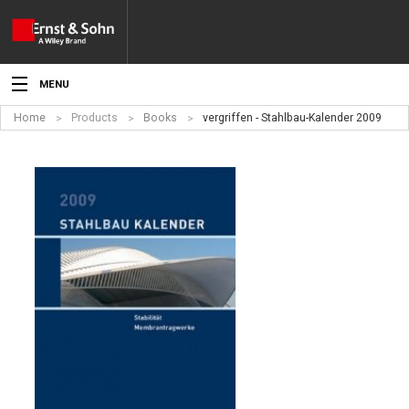
MENU
Home
Products
Books
vergriffen - Stahlbau-Kalender 2009
News
Events
Topics
Products
Media
Service
For Authors