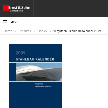
MENU
Home
Products
Books
vergriffen - Stahlbau-Kalender 2009
News
Events
Topics
Products
Media
Service
For Authors