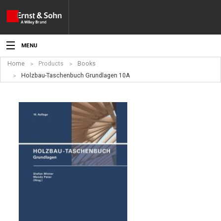
MENU
Home
Products
Books
News
Holzbau-Taschenbuch Grundlagen 10A
Events
Topics
Products
Media
Service
For Authors