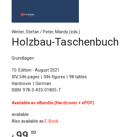
The Publishing House
Sprache / Language: DE
Sprache / Language: EN
Winter, Stefan / Peter, Mandy (eds.)
Holzbau-Taschenbuch
Grundlagen
10. Edition - August 2021
XIV, 546 pages
346 figures
98 tables
Hardcover
German
ISBN: 978-3-433-01805-7
Available as eBundle (Hardcover + ePDF)
available
Also available as
E-Book
99
,
00
€