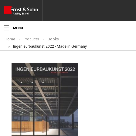
MENU
Home
Products
Books
News
Ingenieurbaukunst 2022 - Made in Germany
Events
Topics
Products
Media
Service
For Authors