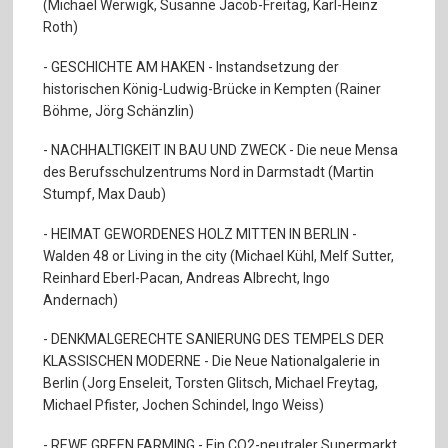
(Michael Werwigk, Susanne Jacob-Freitag, Karl-Heinz
Roth)
- GESCHICHTE AM HAKEN - Instandsetzung der
historischen König-Ludwig-Brücke in Kempten (Rainer
Böhme, Jörg Schänzlin)
- NACHHALTIGKEIT IN BAU UND ZWECK - Die neue Mensa
des Berufsschulzentrums Nord in Darmstadt (Martin
Stumpf, Max Daub)
- HEIMAT GEWORDENES HOLZ MITTEN IN BERLIN -
Walden 48 or Living in the city (Michael Kühl, Melf Sutter,
Reinhard Eberl-Pacan, Andreas Albrecht, Ingo
Andernach)
- DENKMALGERECHTE SANIERUNG DES TEMPELS DER
KLASSISCHEN MODERNE - Die Neue Nationalgalerie in
Berlin (Jorg Enseleit, Torsten Glitsch, Michael Freytag,
Michael Pfister, Jochen Schindel, Ingo Weiss)
- REWE GREEN FARMING - Ein CO2-neutraler Supermarkt