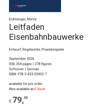
The Publishing House
Sprache / Language: DE
Sprache / Language: EN
Erdmenger, Moritz
Leitfaden
Eisenbahnbauwerke
Entwurf, Regelwerke, Praxisbeispiele
September 2026
XXII, 354 pages
278 figures
Softcover
German
ISBN: 978-3-433-03492-7
available for pre-order
Also available as
E-Book
79
,
00
€