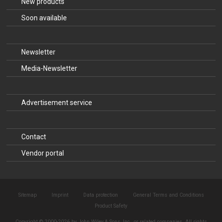
New products
Soon available
Newsletter
Media-Newsletter
Advertisement service
Contact
Vendor portal
Sitemap
Imprint
Data protection
General Terms and Conditions
Product Safety
Copyright © 2000-2026 by John Wiley & Sons, Inc., or related companies. All rights