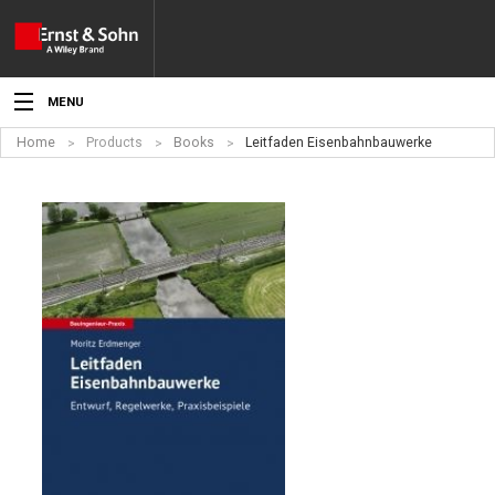
MENU
Home
Products
Books
Leitfaden Eisenbahnbauwerke
News
Events
Topics
Products
Media
Service
For Authors