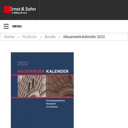
MENU
Home
Products
Books
Mauerwerk-Kalender 2022
News
Events
Topics
Products
Media
Service
For Authors