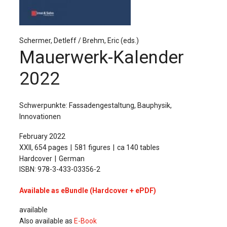
The Publishing House
Sprache / Language: DE
Sprache / Language: EN
Schermer, Detleff / Brehm, Eric (eds.)
Mauerwerk-Kalender
2022
Schwerpunkte: Fassadengestaltung, Bauphysik,
Innovationen
February 2022
XXII, 654 pages
581 figures
ca 140 tables
Hardcover
German
ISBN: 978-3-433-03356-2
Available as eBundle (Hardcover + ePDF)
available
Also available as
E-Book