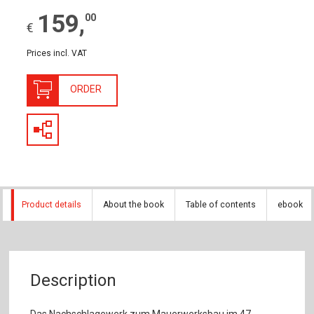
159
,
00
€
Prices incl. VAT
ORDER
Product details
About the book
Table of contents
ebook
Description
Das Nachschlagewerk zum Mauerwerksbau im 47.