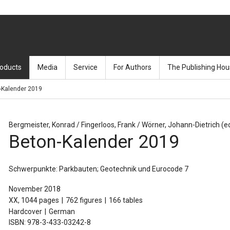
oducts
Media
Service
For Authors
The Publishing Ho
-Kalender 2019
& Design
ooks
Books & Yearbooks
Information material
Construction Management
Books
About Ernst & Soh
ering
earbooks
Journals
Media planning
Fundamentals
Journals
Staff
Bergmeister, Konrad / Fingerloos, Frank / Wörner, Johann-Dietrich (ed
Beton-Kalender 2019
ution
urnals
Media planning
Press
Geotechnical & Ground Engineering
How to find us
rials
ecial Issues
Media-Newsletter
Newsletter & social media
Masonry Construction
Schwerpunkte: Parkbauten; Geotechnik und Eurocode 7
ics
ticle database
FAQ
Rehabilitation & Maintenance
November 2018
XX, 1044 pages
762 figures
166 tables
ing, General
Reprints
Steel Construction
Hardcover
German
ISBN: 978-3-433-03242-8