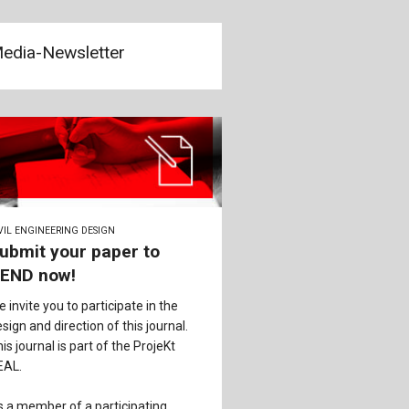
edia-Newsletter
VIL ENGINEERING DESIGN
ubmit your paper to
END now!
 invite you to participate in the
sign and direction of this journal.
is journal is part of the ProjeKt
EAL.
 a member of a participating