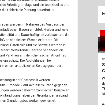
olide Arbeitsgrundlage und ein topaktuelles und
r die fehlerfreie Planung dauerhafter
M
garagen werden im Rahmen des Ausbaus der
städtischen Bauen errichtet. Hierbei sind viele
ionalität und Dauerhaftigkeit zu beachten, die
Maß an speziellem Wissen erfordern. Die
hland, Österreich und die Schweiz werden in
läutert. Vertiefende Beiträge behandeln die
und Parkhäusern, den chemischen Angriff auf
CI
osionsschutz. Die Abdichtungen bei
S
in einem aktualisierten Beitrag gesondert
C
We
messung in der Geotechnik werden
de
zum Eurocode 7 auf aktuellem Stand gegeben.
Th
ngen werden dabei mit zahlriechen Beispielen
D
vollständigung neben den Gründungen an Land
rinen Gründungsbauwerken gewidmet.
As