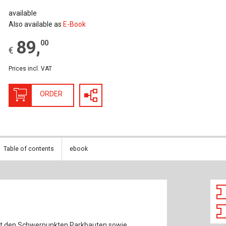
nstruction
Structural Glass
available
Also available as
E-Book
struction
Timber Construction
89
,
00
€
History
Tunnel Engineering
Prices incl. VAT
 Law
ORDER
Table of contents
ebook
it den Schwerpunkten Parkbauten sowie