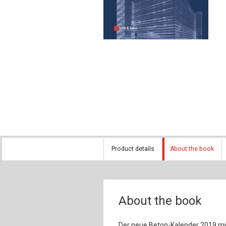
Composite Co
Concrete Con
Construction 
Construction
Product details
About the book
About the book
Der neue Beton-Kalender 2019 m