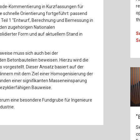
re
ocode-Kommentierung in Kurzfassungen für
op
 schnelle Orientierung fortgeführt: passend
t
 Teil 1 "Entwurf, Berechnung und Bemessung in
 den zugehörigen Nationalen
S
dierter Form und auf aktuellem Stand in
S
uweise muss sich auch bei der
en Betonbauteilen beweisen. Hierzu wird die
vorgestellt. Dieser Ansatz basiert auf der
innern mit dem Ziel einer Homogenisierung der
nden einer signifikanten Masseneinsparung
rezyklierfähigen Bauweise.
derum eine besondere Fundgrube für Ingenieure
dustrie.
"
S
co