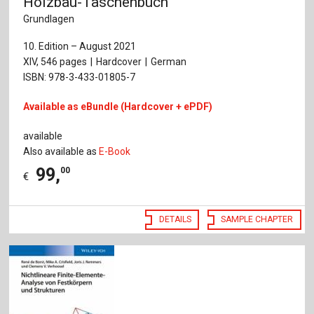
Holzbau-Taschenbuch
Grundlagen
10. Edition – August 2021
XIV, 546 pages
Hardcover
German
ISBN: 978-3-433-01805-7
Available as eBundle (Hardcover + ePDF)
available
Also available as
E-Book
99
,
00
€
DETAILS
SAMPLE CHAPTER