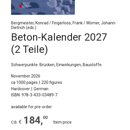
The Publishing House
Sprache / Language: DE
Sprache / Language: EN
Bergmeister, Konrad / Fingerloos, Frank / Wörner, Johann-
Dietrich (eds.)
Beton-Kalender 2027
(2 Teile)
Schwerpunkte: Brücken, Einwirkungen, Baustoffe
November 2026
ca 1000 pages
220 figures
Hardcover
German
ISBN: 978-3-433-03489-7
available for pre-order
184
,
00
ca. €
Item price