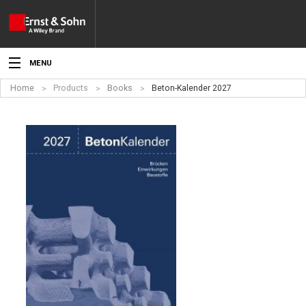
MENU
Home
Products
Books
Beton-Kalender 2027
News
Events
Topics
Products
Media
Service
For Authors