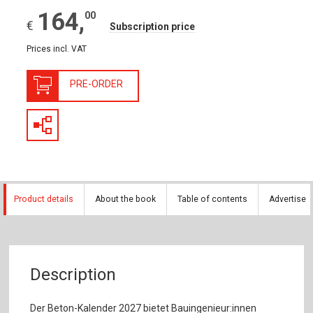
164
,
00
€
Subscription price
Prices incl. VAT
PRE-ORDER
Product details
About the book
Table of contents
Advertise
Description
Der Beton-Kalender 2027 bietet Bauingenieur:innen