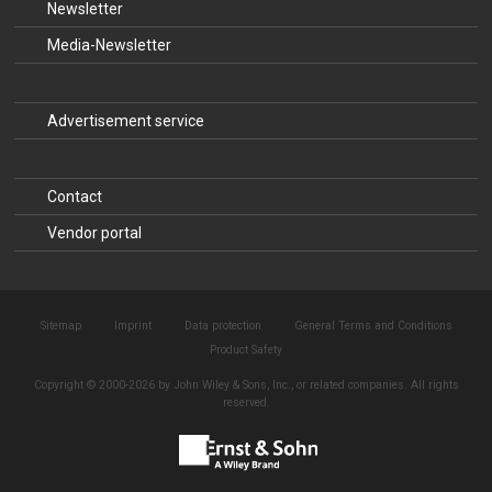
Newsletter
Media-Newsletter
Advertisement service
Contact
Vendor portal
Sitemap
Imprint
Data protection
General Terms and Conditions
Product Safety
Copyright © 2000-2026 by John Wiley & Sons, Inc., or related companies. All rights
reserved.