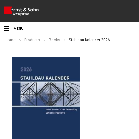
MENU
Home
Products
Books
Stahlbau-Kalender 2026
News
Events
Topics
Products
Media
Service
For Authors