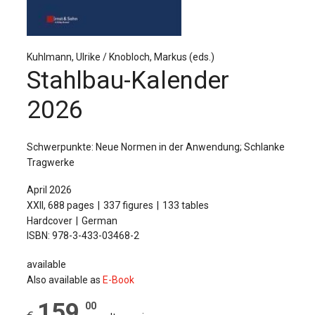
The Publishing House
Sprache / Language: DE
Sprache / Language: EN
Kuhlmann, Ulrike / Knobloch, Markus (eds.)
Stahlbau-Kalender
2026
Schwerpunkte: Neue Normen in der Anwendung; Schlanke
Tragwerke
April 2026
XXII, 688 pages
337 figures
133 tables
Hardcover
German
ISBN: 978-3-433-03468-2
available
Also available as
E-Book
159
,
00