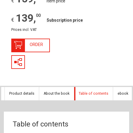
€
Item price
139
,
00
€
Subscription price
Prices incl. VAT
ORDER
Product details
About the book
Table of contents
ebook
Table of contents