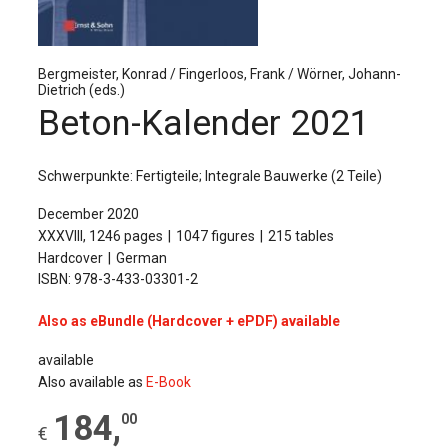
The Publishing House
Sprache / Language: DE
Sprache / Language: EN
Bergmeister, Konrad / Fingerloos, Frank / Wörner, Johann-
Dietrich (eds.)
Beton-Kalender 2021
Schwerpunkte: Fertigteile; Integrale Bauwerke (2 Teile)
December 2020
XXXVIII, 1246 pages
1047 figures
215 tables
Hardcover
German
ISBN: 978-3-433-03301-2
Also as eBundle (Hardcover + ePDF) available
available
Also available as
E-Book
184
,
00
€