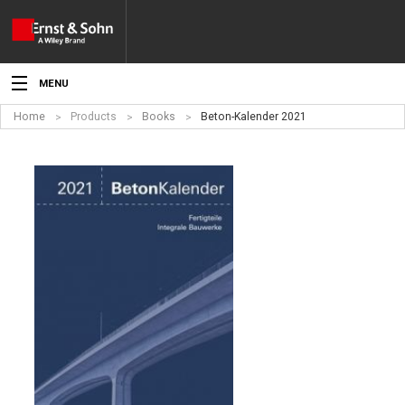
MENU
Home
Products
Books
Beton-Kalender 2021
News
Events
Topics
Products
Media
Service
For Authors