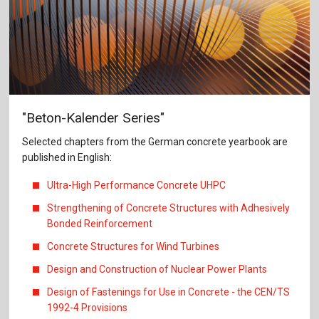
"Beton-Kalender Series"
Selected chapters from the German concrete yearbook are
published in English:
Ultra-High Performance Concrete UHPC
Strengthening of Concrete Structures with Adhesively
Bonded Reinforcement
Concrete Structures for Wind Turbines
Design and Construction of Nuclear Power Plants
Design of Fastenings for Use in Concrete - the CEN/TS
1992-4 Provisions