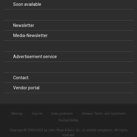
Soon available
Newsletter
Media-Newsletter
Advertisement service
Contact
Vendor portal
Sitemap
Imprint
Data protection
General Terms and Conditions
Product Safety
Copyright © 2000-2026 by John Wiley & Sons, Inc., or related companies. All rights
reserved.