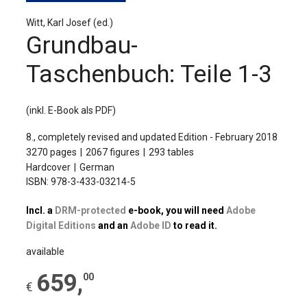
The Publishing House
Witt, Karl Josef (ed.)
Sprache / Language: DE
Sprache / Language: EN
Grundbau-
Taschenbuch: Teile 1-3
(inkl. E-Book als PDF)
8., completely revised and updated Edition - February 2018
3270 pages
2067 figures
293 tables
Hardcover
German
ISBN: 978-3-433-03214-5
Incl. a
DRM-protected
e-book, you will need
Adobe
Digital Editions
and an
Adobe ID
to read it.
available
659
,
00
€