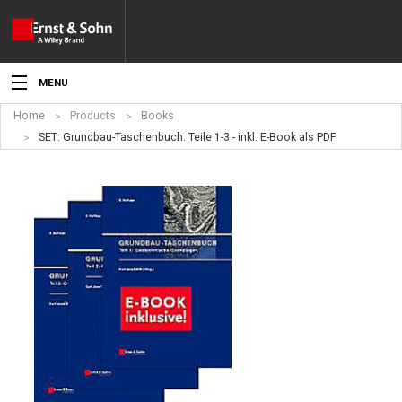
MENU
Home
Products
Books
News
SET: Grundbau-Taschenbuch: Teile 1-3 - inkl. E-Book als PDF
Events
Topics
Products
Media
Service
For Authors