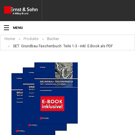
MENU
Home
Produkte
Bücher
Aktuelles
SET: Grundbau-Taschenbuch: Teile 1-3 - inkl. E-Book als PDF
Veranstaltungen
Angebote
Fachgebiete
Produkte
Werben
Service