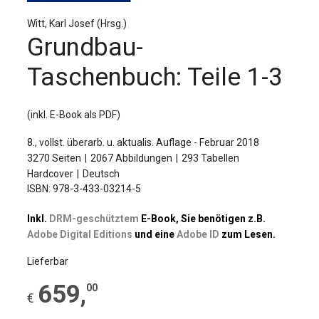
Für Autor:innen
Witt, Karl Josef (Hrsg.)
Verlag
Grundbau-
Sprache / Language: DE
Sprache / Language: EN
Taschenbuch: Teile 1-3
(inkl. E-Book als PDF)
8., vollst. überarb. u. aktualis. Auflage - Februar 2018
3270 Seiten
2067 Abbildungen
293 Tabellen
Hardcover
Deutsch
ISBN: 978-3-433-03214-5
Inkl.
DRM-geschütztem
E-Book, Sie benötigen z.B.
Adobe Digital Editions
und eine
Adobe ID
zum Lesen.
Lieferbar
659
,
00
€