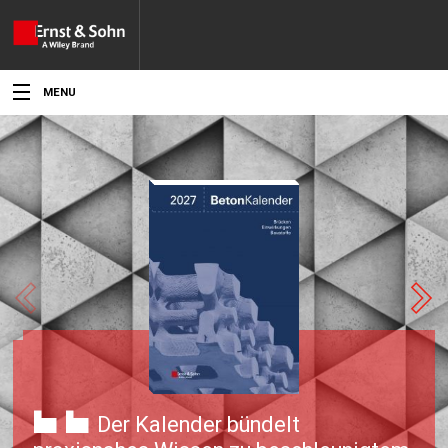
MENU
Aktuelles
Veranstaltungen
Angebote
Fachgebiete
Produkte
Werben
Service
Der Kalender bündelt