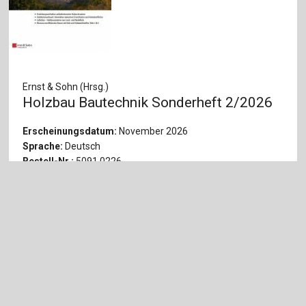
Ernst & Sohn (Hrsg.)
Holzbau Bautechnik Sonderheft 2/2026
Erscheinungsdatum:
November 2026
Sprache:
Deutsch
Bestell-Nr.:
5091 0226
36
,
00
€
Print-Preis
DETAILS