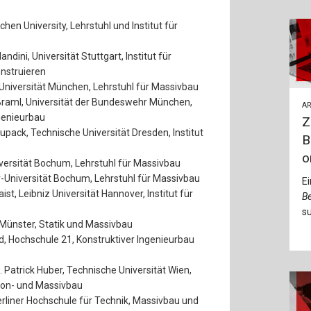
hen University, Lehrstuhl und Institut für
landini, Universität Stuttgart, Institut für
nstruieren
e Universität München, Lehrstuhl für Massivbau
 Braml, Universität der Bundeswehr München,
AR
ngenieurbau
Z
iupack, Technische Universität Dresden, Institut
B
o
niversität Bochum, Lehrstuhl für Massivbau
hr-Universität Bochum, Lehrstuhl für Massivbau
Ei
aist, Leibniz Universität Hannover, Institut für
Be
su
H Münster, Statik und Massivbau
nd, Hochschule 21, Konstruktiver Ingenieurbau
hn. Patrick Huber, Technische Universität Wien,
ton- und Massivbau
 Berliner Hochschule für Technik, Massivbau und