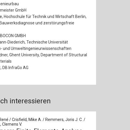
ngenieurbau
rgmeister GmbH
fe, Hochschule für Technik und Wirtschaft Berlin,
 Bauwerksdiagnose und zerstörungsfreie
CARBOCON GMBH
ann-Diederich, Technische Universität
u- und Umweltingenieurwissenschaften
dner, Ghent University, Department of Structural
terials
z, DB InfraGo AG
ch interessieren
René / Crisfield, Mike A. / Remmers, Joris J. C. /
, Clemens V.