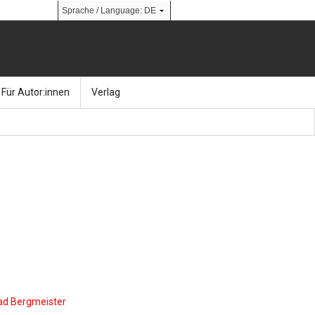
Für Autor:innen
Verlag
l
nik
Bücher
Über Ernst & Sohn
Kalender
Ansprechpartner:innen
& Social Media
gen
Zeitschriften
So finden Sie uns
bauingenieur24 – Berufsportal
 Library
urbau
Ingenieurbaupreis
erkbau
Studentenförderung
nrad Bergmeister