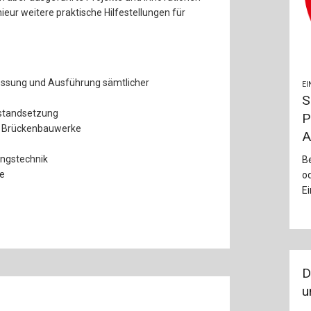
eur weitere praktische Hilfestellungen für
ssung und Ausführung sämtlicher
EI
S
nstandsetzung
P
 Brückenbauwerke
A
ngstechnik
Be
e
o
Ei
D
u