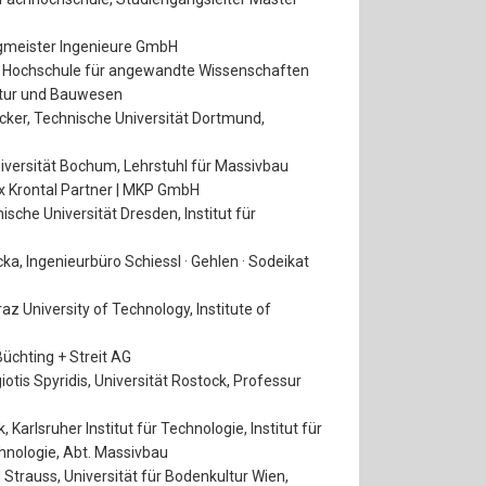
rgmeister Ingenieure GmbH
el, Hochschule für angewandte Wissenschaften
ktur und Bauwesen
Ricker, Technische Universität Dortmund,
niversität Bochum, Lehrstuhl für Massivbau
rx Krontal Partner | MKP GmbH
nische Universität Dresden, Institut für
cka, Ingenieurbüro Schiessl · Gehlen · Sodeikat
Graz University of Technology, Institute of
Büchting + Streit AG
agiotis Spyridis, Universität Rostock, Professur
, Karlsruher Institut für Technologie, Institut für
nologie, Abt. Massivbau
ed Strauss, Universität für Bodenkultur Wien,