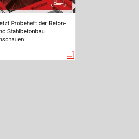
etzt Probeheft der Beton-
nd Stahlbetonbau
nschauen