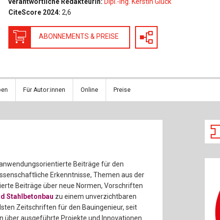
verantwortliche Redakteurin:
Dipl.-Ing. Kerstin Glück
Baustoffe
Sachbu
CiteScore 2024:
2,6
Bautechnikgeschichte
Stahlba
ABONNEMENTS & PREISE
Betonbau
Tunnelb
Brückenbau
Verbund
ben
Für Autor:innen
Online
Preise
E&S Zeitlos
t anwendungsorientierte Beiträge für den
senschaftliche Erkenntnisse, Themen aus der
erte Beiträge über neue Normen, Vorschriften
nd Stahlbetonbau
zu einem unverzichtbaren
sten Zeitschriften für den Bauingenieur, seit
en über ausgeführte Projekte und Innovationen