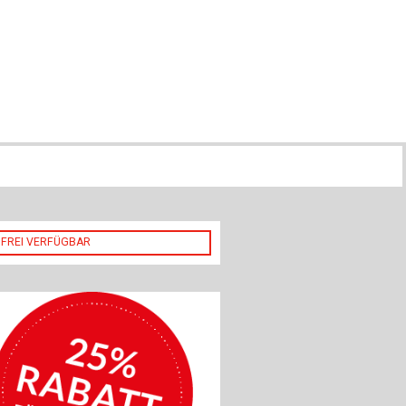
ch
u
au
bau
FREI VERFÜGBAR