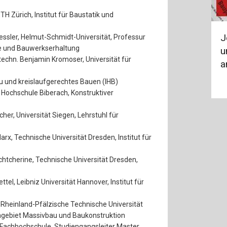
TH Zürich, Institut für Baustatik und
J
a Kessler, Helmut-Schmidt-Universität, Professur
e und Bauwerkserhaltung
u
Dr.techn. Benjamin Kromoser, Universität für
a
au und kreislaufgerechtes Bauen (IHB)
s, Hochschule Biberach, Konstruktiver
cher, Universität Siegen, Lehrstuhl für
Marx, Technische Universität Dresden, Institut für
Mechtcherine, Technische Universität Dresden,
ettel, Leibniz Universität Hannover, Institut für
, Rheinland-Pfälzische Technische Universität
hgebiet Massivbau und Baukonstruktion
er Fachhochschule, Studiengangsleiter Master