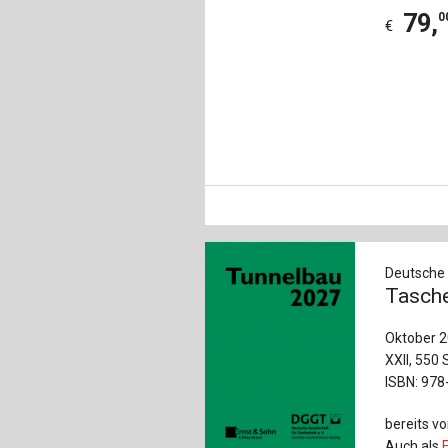
79
,
0
€
Deutsche G
Tasche
Oktober 
XXII, 550 
ISBN: 978
bereits vo
Auch als