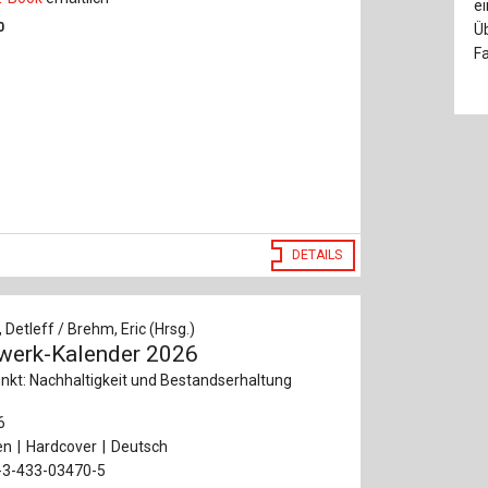
e
0
Üb
Fa
DETAILS
Detleff / Brehm, Eric (Hrsg.)
werk-Kalender 2026
kt: Nachhaltigkeit und Bestandserhaltung
6
en
Hardcover
Deutsch
-3-433-03470-5