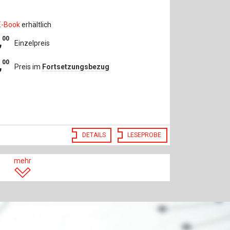
E-Book
erhältlich
,
00
Einzelpreis
,
00
Preis im
Fortsetzungsbezug
DETAILS
LESEPROBE
mehr