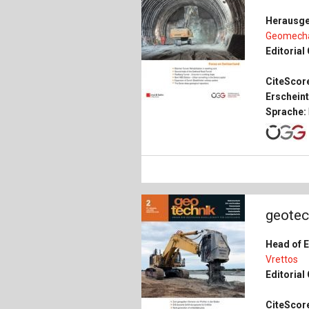
Herausge
Geomecha
Editorial 
CiteScore
Erscheint
Sprache:
geotec
Head of E
Vrettos
Editorial 
CiteScor