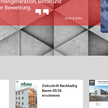
mengeneration, Beton und
Baurecht
Mauerw
er Bewehrung.
Baustoffe
Sachbu
Ernst & Sohn
Bautechnikgeschichte
Stahlba
Betonbau
Tunnelb
Brückenbau
Verbund
E&S Zeitlos
Zeitschrift Nachhaltig
Bauen 03/26
erschienen