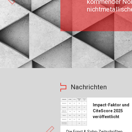
kommender Nor
nichtmetallisch
Nachrichten
Impact-Faktor und
CiteScore 2025
veröffentlicht
Die Ernst & Sohn-Zeitschriften