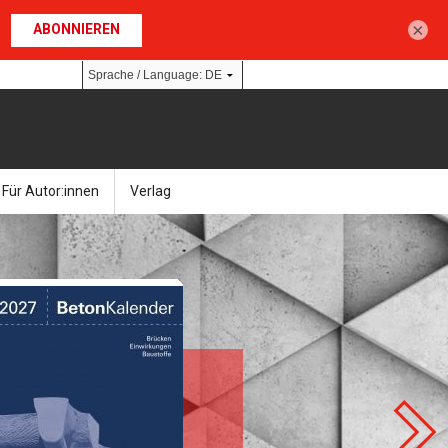
×
Für Autor:innen
Verlag
l
nik
Bücher
Über Ernst & Sohn
Kalender
Ansprechpartner:innen
& Social Media
gen
Zeitschriften
So finden Sie uns
bauingenieur24 – Berufsportal
 Library
urbau
Ingenieurbaupreis