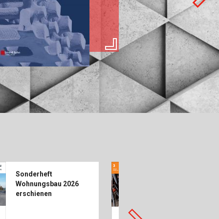
erkbau
Studentenförderung
ch
u
au
bau
Sonderheft
Zeitschrift
Wohnungsbau 2026
Geomechanics 
erschienen
Tunnelling 03/26
erschienen