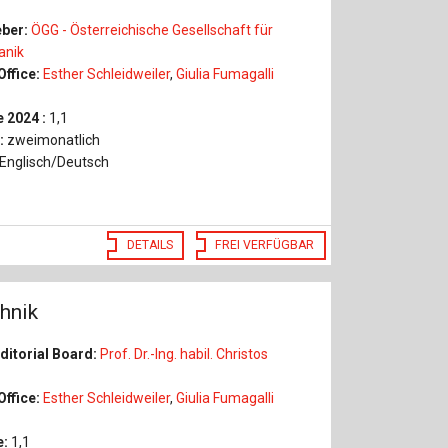
ber:
ÖGG - Österreichische Gesellschaft für
nik
Office:
Esther Schleidweiler
,
Giulia Fumagalli
 2024 :
1,1
:
zweimonatlich
Englisch/Deutsch
DETAILS
FREI VERFÜGBAR
hnik
ditorial Board:
Prof. Dr.-Ing. habil. Christos
Office:
Esther Schleidweiler
,
Giulia Fumagalli
e:
1,1