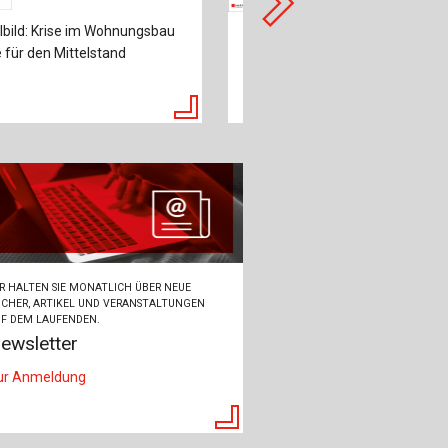
lbild: Krise im Wohnungsbau
Zum Titelbild: Application of Sa
 für den Mittelstand
Technology in the Construction 
S1 Expressway Tunnels in Sout
Poland
R HALTEN SIE MONATLICH ÜBER NEUE
CHER, ARTIKEL UND VERANSTALTUNGEN
F DEM LAUFENDEN.
ewsletter
ur Anmeldung