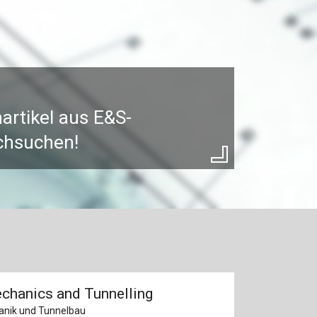
artikel aus E&S-
rchsuchen!
hanics and Tunnelling
nik und Tunnelbau