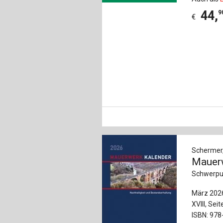
44
,
9
€
Schermer, 
Mauer
Schwerpun
März 202
XVIII, Seit
ISBN: 978