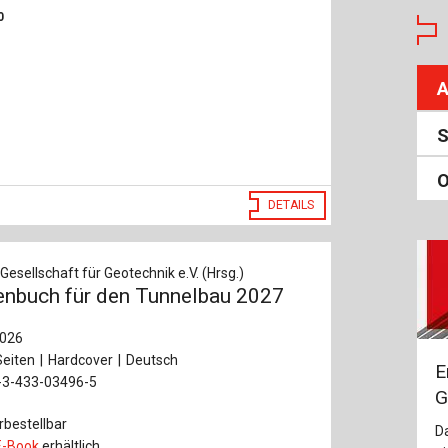
0
A
S
O
DETAILS
esellschaft für Geotechnik e.V. (Hrsg.)
nbuch für den Tunnelbau 2027
2026
Seiten
Hardcover
Deutsch
E
-3-433-03496-5
G
rbestellbar
Da
E-Book
erhältlich