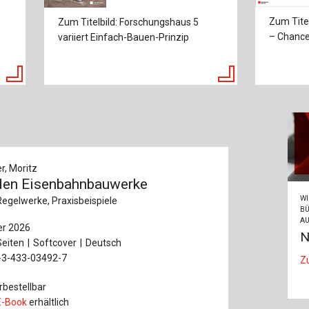
Zum Tite
Zum Titelbild: Forschungshaus 5
– Chance
variiert Einfach-Bauen-Prinzip
, Moritz
den Eisenbahnbauwerke
WI
Regelwerke, Praxisbeispiele
BÜ
AU
r 2026
N
Seiten
Softcover
Deutsch
-3-433-03492-7
Z
rbestellbar
E-Book
erhältlich