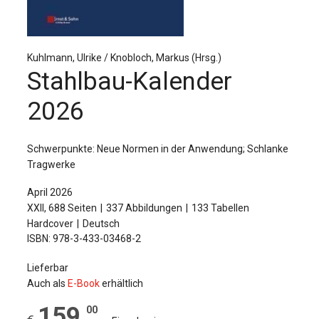
Für Autor:innen
Verlag
Kuhlmann, Ulrike / Knobloch, Markus (Hrsg.)
Sprache / Language: DE
Sprache / Language: EN
Stahlbau-Kalender
2026
Schwerpunkte: Neue Normen in der Anwendung; Schlanke
Tragwerke
April 2026
XXII, 688 Seiten
337 Abbildungen
133 Tabellen
Hardcover
Deutsch
ISBN: 978-3-433-03468-2
Lieferbar
Auch als
E-Book
erhältlich
159
,
00