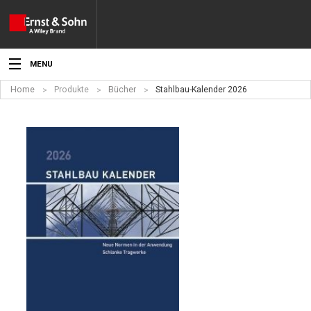
MENU
Home
Produkte
Bücher
Stahlbau-Kalender 2026
Aktuelles
Veranstaltungen
Angebote
Fachgebiete
Produkte
Werben
Service