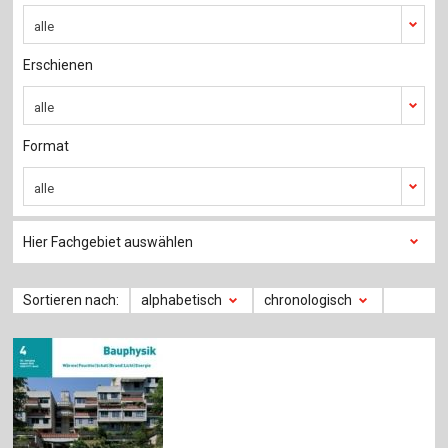
Für Autor:innen
alle
Verlag
Erschienen
Sprache / Language: DE
Sprache / Language: EN
alle
Format
alle
Hier Fachgebiet auswählen
Sortieren nach:
alphabetisch
chronologisch