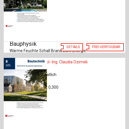
Bauphysik
DETAILS
FREI VERFÜGBAR
Wärme Feuchte Schall Brand Licht Energie
Chefredakteurin:
Dipl.-Ing. Claudia Ozimek
CiteScore 2024:
0,7
Erscheint:
zweimonatlich
Sprache:
Deutsch
Impact Faktor 2024:
0,300