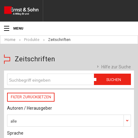
MENU
Home
Produkte
Zeitschriften
Aktuelles
Veranstaltungen
Zeitschriften
Hilfe zur Suche
Angebote
SUCHEN
Fachgebiete
FILTER ZURÜCKSETZEN
Produkte
Autoren / Herausgeber
Werben
alle
Service
Sprache