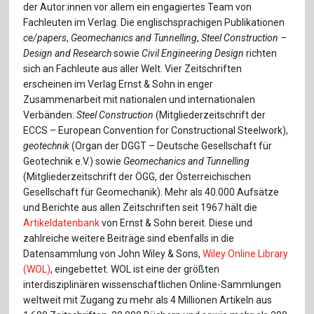
der Autor:innen vor allem ein engagiertes Team von
Fachleuten im Verlag. Die englischsprachigen Publikationen
ce/papers
,
Geomechanics and Tunnelling
,
Steel Construction –
Design and Research
sowie
Civil Engineering Design
richten
sich an Fachleute aus aller Welt. Vier Zeitschriften
erscheinen im Verlag Ernst & Sohn in enger
Zusammenarbeit mit nationalen und internationalen
Verbänden:
Steel Construction
(Mitgliederzeitschrift der
ECCS – European Convention for Constructional Steelwork),
geotechnik
(Organ der DGGT – Deutsche Gesellschaft für
Geotechnik e.V.) sowie
Geomechanics and Tunnelling
(Mitgliederzeitschrift der ÖGG, der Österreichischen
Gesellschaft für Geomechanik). Mehr als 40.000 Aufsätze
und Berichte aus allen Zeitschriften seit 1967 hält die
Artikeldatenbank
von Ernst & Sohn bereit. Diese und
zahlreiche weitere Beiträge sind ebenfalls in die
Datensammlung von John Wiley & Sons,
Wiley Online Library
(WOL)
, eingebettet. WOL ist eine der größten
interdisziplinären wissenschaftlichen Online-Sammlungen
weltweit mit Zugang zu mehr als 4 Millionen Artikeln aus