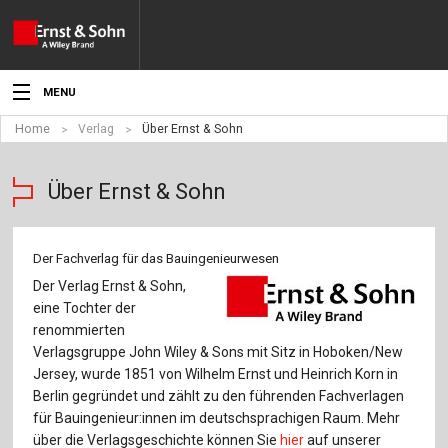
MENU
Home
Verlag
Über Ernst & Sohn
Aktuelles
Veranstaltungen
Über Ernst & Sohn
Angebote
Der Fachverlag für das Bauingenieurwesen
Fachgebiete
Der Verlag Ernst & Sohn,
eine Tochter der
Produkte
renommierten
Verlagsgruppe John Wiley & Sons mit Sitz in Hoboken/New
Werben
Jersey, wurde 1851 von Wilhelm Ernst und Heinrich Korn in
Berlin gegründet und zählt zu den führenden Fachverlagen
Service
für Bauingenieur:innen im deutschsprachigen Raum. Mehr
über die Verlagsgeschichte können Sie
hier
auf unserer