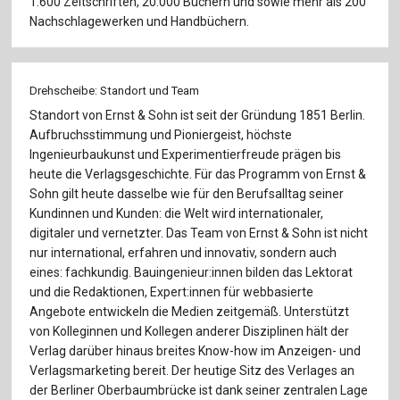
1.600 Zeitschriften, 20.000 Büchern und sowie mehr als 200
Nachschlagewerken und Handbüchern.
Drehscheibe: Standort und Team
Standort von Ernst & Sohn ist seit der Gründung 1851 Berlin.
Aufbruchsstimmung und Pioniergeist, höchste
Ingenieurbaukunst und Experimentierfreude prägen bis
heute die Verlagsgeschichte. Für das Programm von Ernst &
Sohn gilt heute dasselbe wie für den Berufsalltag seiner
Kundinnen und Kunden: die Welt wird internationaler,
digitaler und vernetzter. Das Team von Ernst & Sohn ist nicht
nur international, erfahren und innovativ, sondern auch
eines: fachkundig. Bauingenieur:innen bilden das Lektorat
und die Redaktionen, Expert:innen für webbasierte
Angebote entwickeln die Medien zeitgemäß. Unterstützt
von Kolleginnen und Kollegen anderer Disziplinen hält der
Verlag darüber hinaus breites Know-how im Anzeigen- und
Verlagsmarketing bereit. Der heutige Sitz des Verlages an
der Berliner Oberbaumbrücke ist dank seiner zentralen Lage