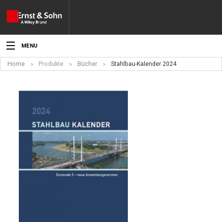
MENU
Home
Produkte
Bücher
Stahlbau-Kalender 2024
Aktuelles
Veranstaltungen
Angebote
Fachgebiete
Produkte
Werben
Service