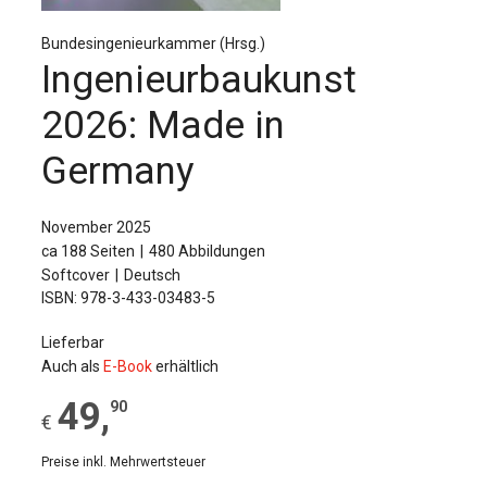
Für Autor:innen
Bundesingenieurkammer (Hrsg.)
Verlag
Ingenieurbaukunst
Sprache / Language: DE
Sprache / Language: EN
2026: Made in
Germany
November 2025
ca 188 Seiten
480 Abbildungen
Softcover
Deutsch
ISBN: 978-3-433-03483-5
Lieferbar
Auch als
E-Book
erhältlich
49
,
90
€
Preise inkl. Mehrwertsteuer