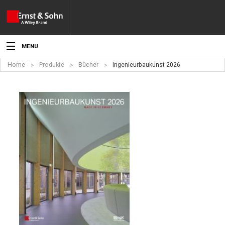
MENU
Home
Produkte
Bücher
Ingenieurbaukunst 2026
Aktuelles
Veranstaltungen
Angebote
Fachgebiete
Produkte
Werben
Service