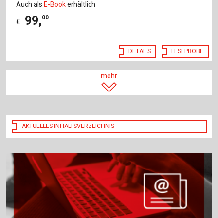
Auch als
E-Book
erhältlich
99
,
00
€
DETAILS
LESEPROBE
mehr
AKTUELLES INHALTSVERZEICHNIS