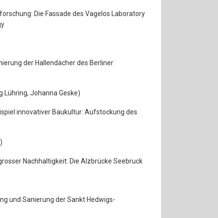
ieforschung: Die Fassade des Vagelos Laboratory
gy
anierung der Hallendächer des Berliner
örg Lühring, Johanna Geske)
spiel innovativer Baukultur: Aufstockung des
)
rosser Nachhaltigkeit: Die Alzbrücke Seebruck
ung und Sanierung der Sankt Hedwigs-