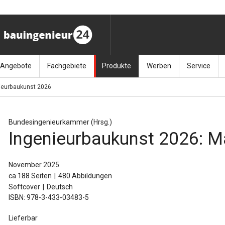
Angebote
Fachgebiete
Produkte
Werben
Service
ieurbaukunst 2026
ag (11.9.26)
Stellenmarkt
Architektur
Bücher
Media-Planung
Info-Materia
Geotech
enbautage (10.–11.11.26)
Sonderdrucke
Bauausführung
Kalender / Jahrbücher
Presse
Glasbau
Bundesingenieurkammer (Hrsg.)
Ingenieurbaukunst 2026: M
baukunst (26.11.26)
Kalender-Preisreduzierung
Bauen im Bestand
Zeitschriften
Newsletter 
Grundla
027 (3.12.26)
Baumanagement
Themenhefte
FAQ
Holzbau
November 2025
ca 188 Seiten
480 Abbildungen
der
Bauphysik
Artikeldatenbank / Kalenderrecherche
Wiley Online
Ingenie
Softcover
Deutsch
ISBN: 978-3-433-03483-5
Baurecht
Mauerw
Lieferbar