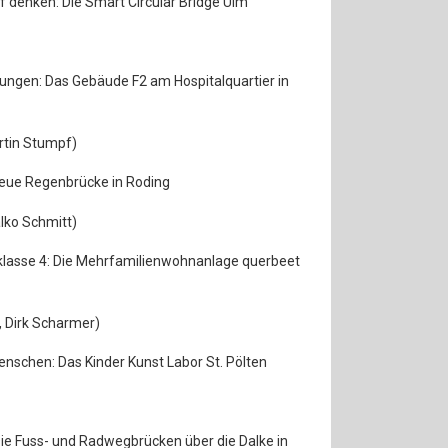
uf denken: Die Smart Circular Bridge Ulm
ungen: Das Gebäude F2 am Hospitalquartier in
artin Stumpf)
eue Regenbrücke in Roding
alko Schmitt)
klasse 4: Die Mehrfamilienwohnanlage querbeet
, Dirk Scharmer)
nschen: Das Kinder Kunst Labor St. Pölten
: Die Fuss- und Radwegbrücken über die Dalke in