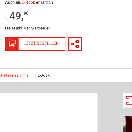
Baustoffe
Sachbu
Auch als
E-Book
erhältlich
49
,
90
Bautechnikgeschichte
Stahlba
€
Preise inkl. Mehrwertsteuer
Betonbau
Tunnelb
Brückenbau
Verbund
JETZT BESTELLEN
E&S Zeitlos
nhaltsverzeichnis
E-Book