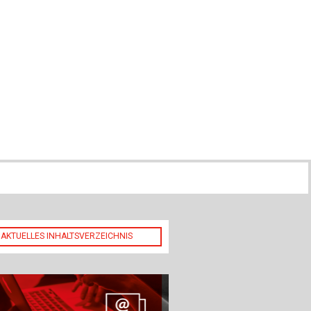
ch
u
au
bau
AKTUELLES INHALTSVERZEICHNIS