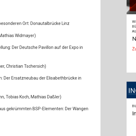
WI
besonderen Ort: Donautalbrücke Linz
BÜ
AU
, Mathias Widmayer)
N
llung: Der Deutsche Pavillon auf der Expo in
Z
er, Christian Tschersich)
: Der Ersatzneubau der Elisabethbrücke in
n, Tobias Koch, Mathias Daßler)
BU
aus gekrümmten BSP-Elementen: Der Wangen
I