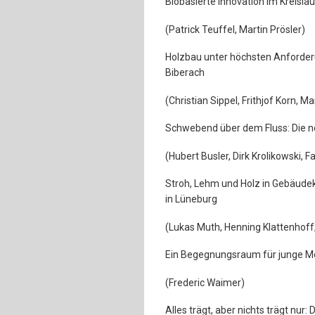
Biobasierte Innovation im Kreisla
(Patrick Teuffel, Martin Prösler)
Holzbau unter höchsten Anforder
Biberach
(Christian Sippel, Frithjof Korn, M
Schwebend über dem Fluss: Die n
(Hubert Busler, Dirk Krolikowski, F
Stroh, Lehm und Holz in Gebäude
in Lüneburg
(Lukas Muth, Henning Klattenhoff
Ein Begegnungsraum für junge Me
(Frederic Waimer)
Alles trägt, aber nichts trägt nur