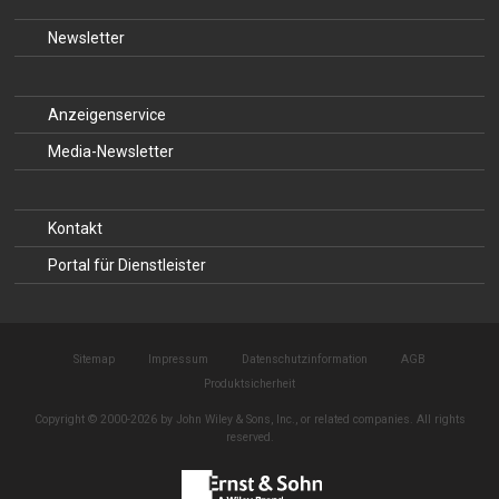
Newsletter
Anzeigenservice
Media-Newsletter
Kontakt
Portal für Dienstleister
Sitemap
Impressum
Datenschutzinformation
AGB
Produktsicherheit
Copyright © 2000-2026 by John Wiley & Sons, Inc., or related companies. All rights
reserved.