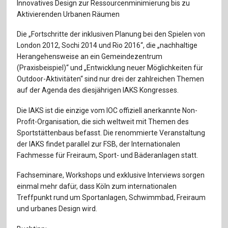
Für Autor:innen
Innovatives Design zur Ressourcenminimierung bis zu
Aktivierenden Urbanen Räumen
Verlag
Die „Fortschritte der inklusiven Planung bei den Spielen von
London 2012, Sochi 2014 und Rio 2016“, die „nachhaltige
Sprache / Language: DE
Sprache / Language: EN
Herangehensweise an ein Gemeindezentrum
(Praxisbeispiel)“ und „Entwicklung neuer Möglichkeiten für
Outdoor-Aktivitäten“ sind nur drei der zahlreichen Themen
auf der Agenda des diesjährigen IAKS Kongresses.
Die IAKS ist die einzige vom IOC offiziell anerkannte Non-
Profit-Organisation, die sich weltweit mit Themen des
Sportstättenbaus befasst. Die renommierte Veranstaltung
der IAKS findet parallel zur FSB, der Internationalen
Fachmesse für Freiraum, Sport- und Bäderanlagen statt.
Fachseminare, Workshops und exklusive Interviews sorgen
einmal mehr dafür, dass Köln zum internationalen
Treffpunkt rund um Sportanlagen, Schwimmbad, Freiraum
und urbanes Design wird.