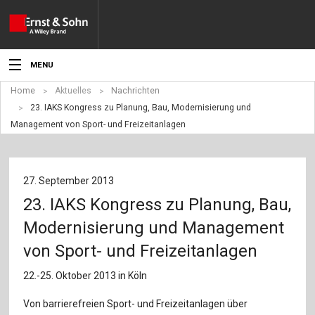
MENU
Home
Aktuelles
Nachrichten
Aktuelles
23. IAKS Kongress zu Planung, Bau, Modernisierung und
Management von Sport- und Freizeitanlagen
Veranstaltungen
Angebote
27. September 2013
Fachgebiete
23. IAKS Kongress zu Planung, Bau,
Produkte
Modernisierung und Management
von Sport- und Freizeitanlagen
Werben
22.-25. Oktober 2013 in Köln
Service
Von barrierefreien Sport- und Freizeitanlagen über