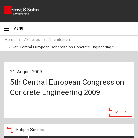
MENU
Home
Aktuelles
Nachrichten
Aktuelles
5th Central European Congress on Concrete Engineering 2009
Veranstaltungen
Angebote
21. August 2009
5th Central European Congress on
Fachgebiete
Concrete Engineering 2009
Produkte
Werben
MEHR...
Service
Folgen Sie uns