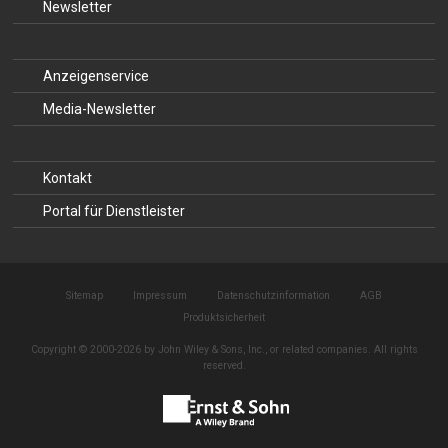
Newsletter
Anzeigenservice
Media-Newsletter
Kontakt
Portal für Dienstleister
Sitemap
Impressum
Datenschutzinformation
AGB
Produktsicherheit
Copyright © 2000-2026 by John Wiley & Sons, Inc., or related companies. All rights
reserved.