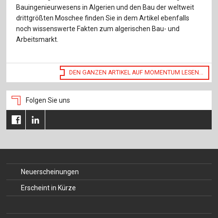
Für Autor:innen
Bauingenieurwesens in Algerien und den Bau der weltweit
drittgrößten Moschee finden Sie in dem Artikel ebenfalls
Verlag
noch wissenswerte Fakten zum algerischen Bau- und
Arbeitsmarkt.
Sprache / Language: DE
Sprache / Language: EN
DEN GANZEN ARTIKEL AUF MOMENTUM LESEN...
Folgen Sie uns
Neuerscheinungen
Erscheint in Kürze