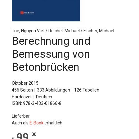
Für Autor:innen
Verlag
Sprache / Language: DE
Sprache / Language: EN
Tue, Nguyen Viet / Reichel, Michael / Fischer, Michael
Berechnung und
Bemessung von
Betonbrücken
Oktober 2015
456 Seiten
333 Abbildungen
126 Tabellen
Hardcover
Deutsch
ISBN: 978-3-433-01866-8
Lieferbar
Auch als
E-Book
erhältlich
99
,
00
€