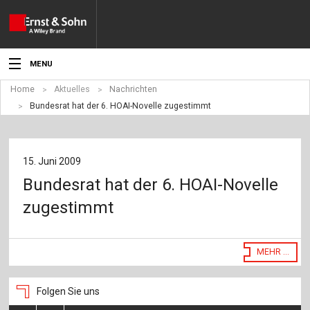
MENU
Home
Aktuelles
Nachrichten
Aktuelles
Bundesrat hat der 6. HOAI-Novelle zugestimmt
Veranstaltungen
Angebote
15. Juni 2009
Bundesrat hat der 6. HOAI-Novelle
Fachgebiete
zugestimmt
Produkte
Werben
MEHR ...
Service
Folgen Sie uns