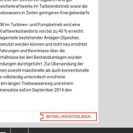
Baustoffe
Sachbu
eicherkraftwerks im Turbinenbetrieb sowie die
iebwassers in Zeiten geringeren Energiebedarfs.
Bautechnikgeschichte
Stahlba
MW im Turbinen- und Pumpbetrieb wird eine
Betonbau
Tunnelb
raftwerksstandorts von bis zu 40 % erreicht.
nlagenteile bestehender Anlagen (Speicher,
Brückenbau
Verbund
benutzt werden können und nicht neu errichtet
ahrungen und Kenntnisse über die
E&S Zeitlos
rhältnisse bei den Bestandsanlagen wurden
ndungen durchgeführt. Zur Überwindung der
n sowohl maschinelle als auch konventionelle
 vollständig unterirdisch errichtete
,3 km langen Triebwasserweg und einem
inensätze soll im September 2014 den
ARTIKEL HERUNTERLADEN...