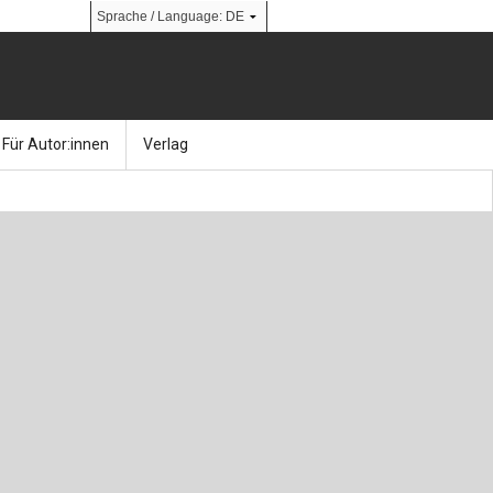
Für Autor:innen
Verlag
l
nik
Bücher
Über Ernst & Sohn
Kalender
Ansprechpartner:innen
& Social Media
gen
Zeitschriften
So finden Sie uns
bauingenieur24 – Berufsportal
 Library
urbau
Ingenieurbaupreis
erkbau
Studentenförderung