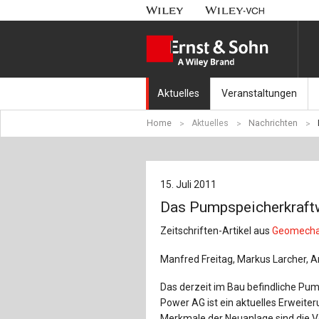
Aktuelles
Veranstaltungen
Home
Aktuelles
Nachrichten
Nachrichten
Münchener Kranbahnt
Aktuell erschienen
Fachkonferenz Brück
15. Juli 2011
Erscheint in Kürze
Symposium Ingenieur
Das Pumpspeicherkraftw
Beton-Kalender-Tag 2
Zeitschriften-Artikel aus
Geomechan
Veranstaltungskalen
Manfred Freitag, Markus Larcher, 
Das derzeit im Bau befindliche Pu
Power AG ist ein aktuelles Erweite
Merkmale der Neuanlage sind die Vo