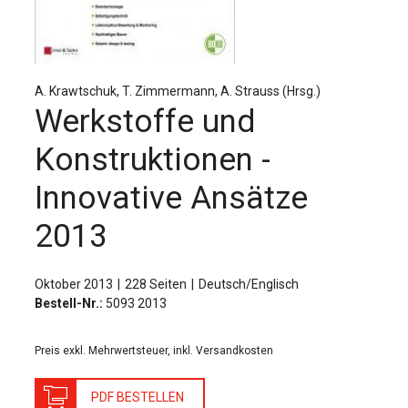
Für Autor:innen
Verlag
Sprache / Language: DE
Sprache / Language: EN
A. Krawtschuk, T. Zimmermann, A. Strauss (Hrsg.)
Werkstoffe und
Konstruktionen -
Innovative Ansätze
2013
Oktober 2013
228 Seiten
Deutsch/Englisch
Bestell-Nr.:
5093 2013
Preis exkl. Mehrwertsteuer, inkl. Versandkosten
PDF BESTELLEN