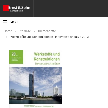
MENU
Home
Produkte
Themenhefte
Aktuelles
Werkstoffe und Konstruktionen - Innovative Ansätze 2013
Veranstaltungen
Angebote
Fachgebiete
Produkte
Werben
Service