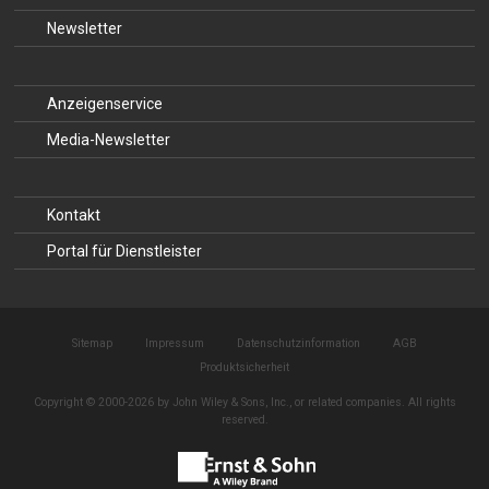
Newsletter
Anzeigenservice
Media-Newsletter
Kontakt
Portal für Dienstleister
Sitemap
Impressum
Datenschutzinformation
AGB
Produktsicherheit
Copyright © 2000-2026 by John Wiley & Sons, Inc., or related companies. All rights
reserved.