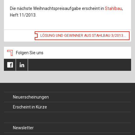
Für Autor:innen
Die nächste Weihnachtspreisaufgabe erscheint in
Stahlbau
,
Verlag
Heft 11/2013.
Sprache / Language: DE
Sprache / Language: EN
LÖSUNG UND GEWINNER AUS STAHLBAU 3/2013...
Folgen Sie uns
Neuerscheinungen
Erscheint in Kürze
Newsletter