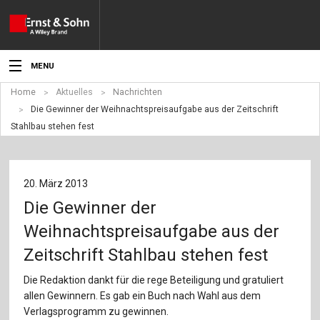
MENU
Home
Aktuelles
Nachrichten
Aktuelles
Die Gewinner der Weihnachtspreisaufgabe aus der Zeitschrift
Stahlbau stehen fest
Veranstaltungen
Angebote
20. März 2013
Fachgebiete
Die Gewinner der
Produkte
Weihnachtspreisaufgabe aus der
Zeitschrift Stahlbau stehen fest
Werben
Die Redaktion dankt für die rege Beteiligung und gratuliert
Service
allen Gewinnern. Es gab ein Buch nach Wahl aus dem
Verlagsprogramm zu gewinnen.