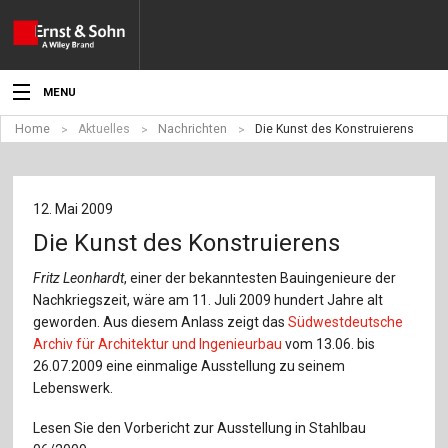
MENU
Home
Aktuelles
Nachrichten
Die Kunst des Konstruierens
Aktuelles
Veranstaltungen
12. Mai 2009
Angebote
Die Kunst des Konstruierens
Fachgebiete
Fritz Leonhardt
, einer der bekanntesten Bauingenieure der
Nachkriegszeit, wäre am 11. Juli 2009 hundert Jahre alt
Produkte
geworden. Aus diesem Anlass zeigt das
Südwestdeutsche
Archiv für Architektur und Ingenieurbau
vom 13.06. bis
Werben
26.07.2009 eine einmalige Ausstellung zu seinem
Lebenswerk.
Service
Lesen Sie den Vorbericht zur Ausstellung in Stahlbau