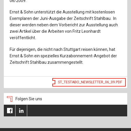
06/2009.
Für Autor:innen
Ernst & Sohn unterstützt die Ausstellung mit kostenlosen
Verlag
Exemplaren der Juni-Ausgabe der Zeitschrift Stahlbau. In
dieser werden neben dem Vorbericht zur Ausstellung auch
Sprache / Language: DE
Sprache / Language: EN
zwei Artikel über die Arbeiten von Fritz Leonhardt
veröffentlicht.
Für diejenigen, die nicht nach Stuttgart reisen können, hat
Ernst & Sohn ein spezielles Kurzabonnement-Angebot der
Zeitschrift Stahlbau zusammengestellt.
ST_TESTABO_NEWSLETTER_06_09.PDF
Folgen Sie uns