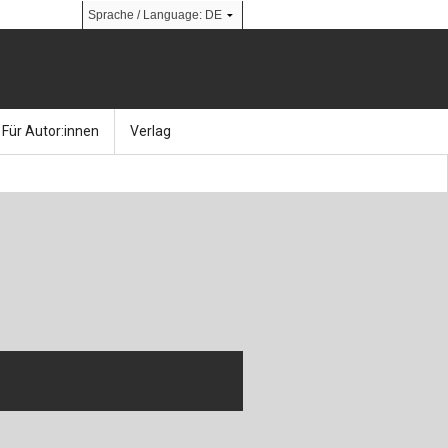
Für Autor:innen
Verlag
l
nik
Bücher
Über Ernst & Sohn
Kalender
Ansprechpartner:innen
& Social Media
gen
Zeitschriften
So finden Sie uns
bauingenieur24 – Berufsportal
 Library
urbau
Ingenieurbaupreis
erkbau
Studentenförderung