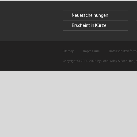
Neuerscheinungen
Erscheint in Kürze
Sitemap
Impressum
Datenschutzinform
Copyright © 2000-2026 by John Wiley & Sons, Inc., o