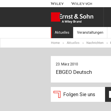
Aktuelles
Veranstaltungen
Home
Aktuelles
Nachrichten
Nachrichten
Münchener Kranbahnt
Aktuell erschienen
Fachkonferenz Brück
23. März 2010
Erscheint in Kürze
Symposium Ingenieur
EBGEO Deutsch
Beton-Kalender-Tag 2
Veranstaltungskalen
Folgen Sie uns