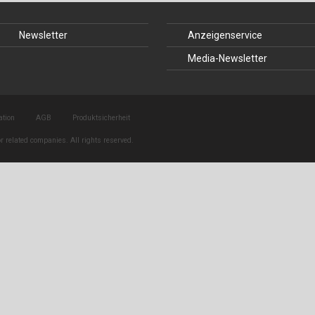
Baustoffe
Sachbu
Newsletter
Anzeigenservice
Bautechnikgeschichte
Stahlba
Media-Newsletter
Betonbau
Tunnelb
Brückenbau
Verbund
ation
AGB
Produktsicherheit
E&S Zeitlos
r related companies. All rights reserved.