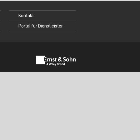
ch
Kontakt
u
Portal für Dienstleister
au
bau