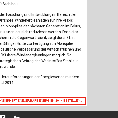
Baustoffe
Sachbu
ft Stahlbau.
Bautechnikgeschichte
Stahlba
e der Forschung und Entwicklung im Bereich der
ffshore-Windenergieanlagen für Ihre Praxis
Betonbau
Tunnelb
ehen Monopiles der nächsten Generation im Fokus,
rukturen deutlich reduzieren werden. Dass dies
on in die Gegenwart reicht, zeigt die z. Zt. in
Brückenbau
Verbund
Dillinger Hütte zur Fertigung von Monopiles
 deutliche Verbesserung der wirtschaftlichen und
E&S Zeitlos
 Offshore-Windenergieanlagen möglich. So
trategischen Beitrag des Werkstoffes Stahl zur
giewende.
n Herausforderungen der Energiewende mit dem
ial 2014.
ONDERHEFT ENEUERBARE ENERGIEN 2014 BESTELLEN...