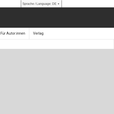
Für Autor:innen
Verlag
l
nik
Bücher
Über Ernst & Sohn
Kalender
Ansprechpartner:innen
& Social Media
gen
Zeitschriften
So finden Sie uns
bauingenieur24 – Berufsportal
 Library
urbau
Ingenieurbaupreis
erkbau
Studentenförderung