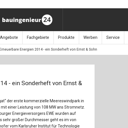
Angebote
Fachgebiete
Produkte
Werben
Service
Erneuerbare Energien 2014 - ein Sonderheft von Ernst & Sohn
ag (11.9.26)
Stellenmarkt
Architektur
Bücher
Media-Planung
Info-Materia
Geotech
enbautage (10.–11.11.26)
Sonderdrucke
Bauausführung
Kalender / Jahrbücher
Presse
Glasbau
baukunst (26.11.26)
Kalender-Preisreduzierung
Bauen im Bestand
Zeitschriften
Newsletter 
Grundla
14 - ein Sonderheft von Ernst &
027 (3.12.26)
Baumanagement
Themenhefte
FAQ
Holzbau
gat“ der erste kommerzielle Meereswindpark in
der
Bauphysik
Artikeldatenbank / Kalenderrecherche
Wiley Online
Ingenie
 mit einer Leistung von 108 MW ans Stromnetz.
nburger Energieversorgers EWE wurden auf
Baurecht
Mauerw
s sehr großer Durchmesser geht es im von
fer vom Karlsruher Institut für Technologie