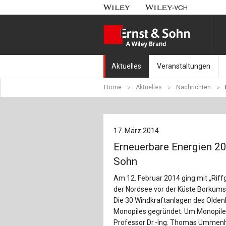
Aktuelles
Veranstaltungen
Home
Aktuelles
Nachrichten
Nachrichten
Münchener Kranbahnt
Aktuell erschienen
Fachkonferenz Brück
17. März 2014
Erscheint in Kürze
Symposium Ingenieur
Erneuerbare Energien 20
Beton-Kalender-Tag 2
Sohn
Am 12. Februar 2014 ging mit „Riff
Veranstaltungskalen
der Nordsee vor der Küste Borkums
Die 30 Windkraftanlagen des Olde
Monopiles gegründet. Um Monopile
Professor Dr.-Ing. Thomas Ummenho