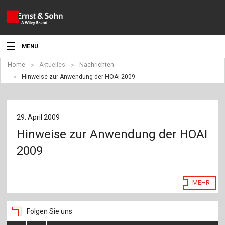
MENU
Home
Aktuelles
Nachrichten
Aktuelles
Hinweise zur Anwendung der HOAI 2009
Veranstaltungen
Angebote
29. April 2009
Hinweise zur Anwendung der HOAI
Fachgebiete
2009
Produkte
Werben
MEHR
Service
Folgen Sie uns