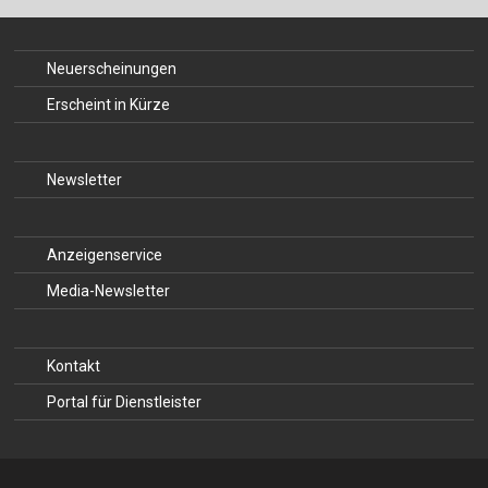
Für Autor:innen
Verlag
Neuerscheinungen
Sprache / Language: DE
Sprache / Language: EN
Erscheint in Kürze
Newsletter
Anzeigenservice
Media-Newsletter
Kontakt
Portal für Dienstleister