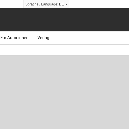
Für Autor:innen
Verlag
l
nik
Bücher
Über Ernst & Sohn
Kalender
Ansprechpartner:innen
& Social Media
gen
Zeitschriften
So finden Sie uns
bauingenieur24 – Berufsportal
 Library
urbau
Ingenieurbaupreis
erkbau
Studentenförderung