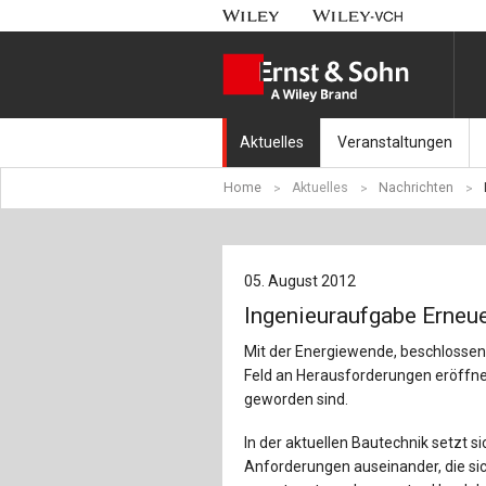
Aktuelles
Veranstaltungen
Home
Aktuelles
Nachrichten
Nachrichten
Münchener Kranbahnt
Aktuell erschienen
Fachkonferenz Brück
05. August 2012
Erscheint in Kürze
Symposium Ingenieur
Ingenieuraufgabe Erneu
Beton-Kalender-Tag 2
Mit der Energiewende, beschlossen
Feld an Herausforderungen eröffnet
Veranstaltungskalen
geworden sind.
In der aktuellen Bautechnik setzt si
Anforderungen auseinander, die sich