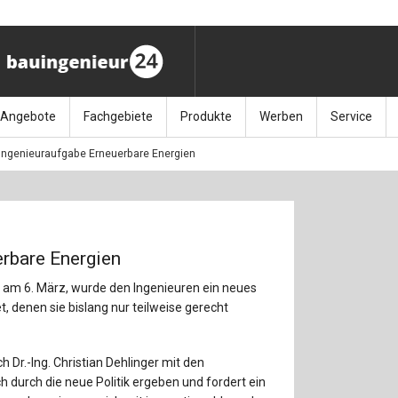
Angebote
Fachgebiete
Produkte
Werben
Service
Ingenieuraufgabe Erneuerbare Energien
ag (11.9.26)
Stellenmarkt
Architektur
Bücher
Media-Planung
Info-Materia
Geotech
enbautage (10.–11.11.26)
Sonderdrucke
Bauausführung
Kalender / Jahrbücher
Presse
Glasbau
baukunst (26.11.26)
Kalender-Preisreduzierung
Bauen im Bestand
Zeitschriften
Newsletter 
Grundla
erbare Energien
027 (3.12.26)
Baumanagement
Themenhefte
FAQ
Holzbau
 am 6. März, wurde den Ingenieuren ein neues
, denen sie bislang nur teilweise gerecht
der
Bauphysik
Artikeldatenbank / Kalenderrecherche
Wiley Online
Ingenie
Baurecht
Mauerw
ch Dr.-Ing. Christian Dehlinger mit den
 durch die neue Politik ergeben und fordert ein