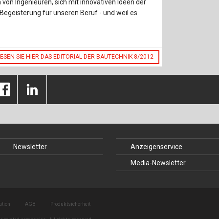
on Ingenieuren, sich mit innovativen Ideen der
Baustoffe
Sachbu
 Begeisterung für unseren Beruf - und weil es
Bautechnikgeschichte
Stahlba
Betonbau
Tunnelb
LESEN SIE HIER DAS EDITORIAL DER BAUTECHNIK 8/2012
Brückenbau
Verbund
E&S Zeitlos
Newsletter
Anzeigenservice
Media-Newsletter
ation
AGB
Produktsicherheit