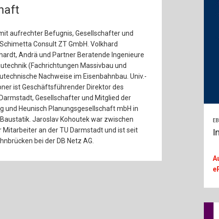
haft
 mit aufrechter Befugnis, Gesellschafter und
r Schimetta Consult ZT GmbH. Volkhard
hardt, Andrä und Partner Beratende Ingenieure
autechnik (Fachrichtungen Massivbau und
autechnische Nachweise im Eisenbahnbau. Univ.-
ubner ist Geschäftsführender Direktor des
 Darmstadt, Gesellschafter und Mitglied der
ig und Heunisch Planungsgesellschaft mbH in
r Baustatik. Jaroslav Kohoutek war zwischen
E
Mitarbeiter an der TU Darmstadt und ist seit
I
ahnbrücken bei der DB Netz AG.
A
e