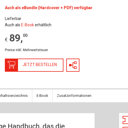
Baustoffe
Sachbu
Auch als eBundle (Hardcover + PDF) verfügbar
Bautechnikgeschichte
Stahlba
Lieferbar
Auch als
E-Book
erhältlich
Betonbau
Tunnelb
89
,
00
€
Brückenbau
Verbund
Preise inkl. Mehrwertsteuer
E&S Zeitlos
JETZT BESTELLEN
nhaltsverzeichnis
E-Book
Zusatzinformationen
ige Handbuch, das die