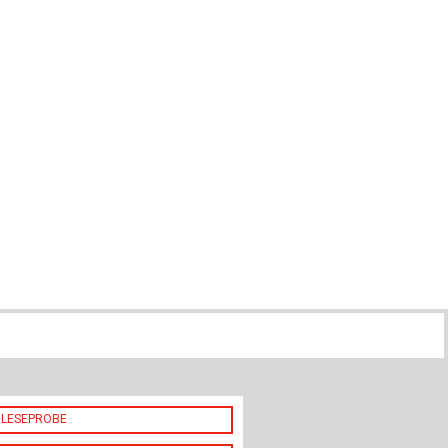
ch
u
au
bau
LESEPROBE