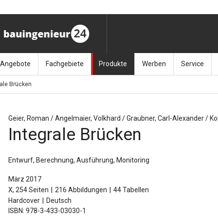
Angebote
Fachgebiete
Produkte
Werben
Service
rale Brücken
ag (11.9.26)
Stellenmarkt
Architektur
Bücher
Media-Planung
Info-Materia
Geotech
enbautage (10.–11.11.26)
Sonderdrucke
Bauausführung
Kalender / Jahrbücher
Presse
Glasbau
Geier, Roman / Angelmaier, Volkhard / Graubner, Carl-Alexander / Ko
Integrale Brücken
baukunst (26.11.26)
Kalender-Preisreduzierung
Bauen im Bestand
Zeitschriften
Newsletter 
Grundla
027 (3.12.26)
Baumanagement
Themenhefte
FAQ
Holzbau
Entwurf, Berechnung, Ausführung, Monitoring
der
Bauphysik
Artikeldatenbank / Kalenderrecherche
Wiley Online
Ingenie
März 2017
X, 254 Seiten
216 Abbildungen
44 Tabellen
Baurecht
Mauerw
Hardcover
Deutsch
ISBN: 978-3-433-03030-1