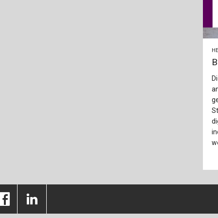
HE
B
Di
a
g
S
di
in
w