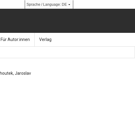
Für Autor:innen
Verlag
l
nik
Bücher
Über Ernst & Sohn
Kalender
Ansprechpartner:innen
houtek, Jaroslav
& Social Media
gen
Zeitschriften
So finden Sie uns
bauingenieur24 – Berufsportal
 Library
urbau
Ingenieurbaupreis
erkbau
Studentenförderung