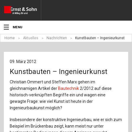
MENU
Home
Aktuelles
Nachrichten
Kunstbauten – Ingenieurkunst
Aktuelles
Veranstaltungen
09. März 2012
Angebote
Kunstbauten – Ingenieurkunst
Fachgebiete
Christian Ommert und Steffen Marx gehen im
gleichnamigen Artikel der
Bautechnik
2/2012 auf diese
Produkte
historisch-verknüpften Begriffe ein und wagen eine
gewagte Frage: wie viel Kunst ist heute in der
Werben
Ingenieurbaukunst möglich?
Insbesondere der konstruktive Ingenieurbau, wie er sich zum
Service
Beispiel im Brückenbau zeigt, kann meist nur unter