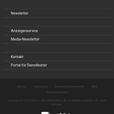
Newsletter
Anzeigenservice
Media-Newsletter
Kontakt
Portal für Dienstleister
Sitemap
Impressum
Datenschutzinformation
AGB
Produktsicherheit
Copyright © 2000-2026 by John Wiley & Sons, Inc., or related companies. All rights
reserved.