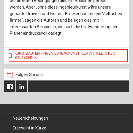
bestimmten Bedingungen diesem Ansinnen gerecht
Für Autor:innen
werden. Aber „ohne diese Ingenieurkunst wäre unsere
gebaute Umwelt und hier der Brückenbau um ein Vielfaches
Verlag
ärmer“, sagen die Autoren und belegen dies mit
interessanten Beispielen, die auch die Gratwanderung der
Sprache / Language: DE
Sprache / Language: EN
Planer eindrucksvoll darlegt.
KUNSTBAUTEN - INGENIEURBAUKUNST: DER ARTIKEL IN DER
BAUTECHNIK
Folgen Sie uns
Neuerscheinungen
Erscheint in Kürze