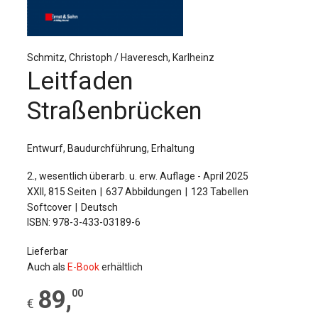
Für Autor:innen
Verlag
Schmitz, Christoph / Haveresch, Karlheinz
Sprache / Language: DE
Sprache / Language: EN
Leitfaden
Straßenbrücken
Entwurf, Baudurchführung, Erhaltung
2., wesentlich überarb. u. erw. Auflage - April 2025
XXII, 815 Seiten
637 Abbildungen
123 Tabellen
Softcover
Deutsch
ISBN: 978-3-433-03189-6
Lieferbar
Auch als
E-Book
erhältlich
89
,
00
€