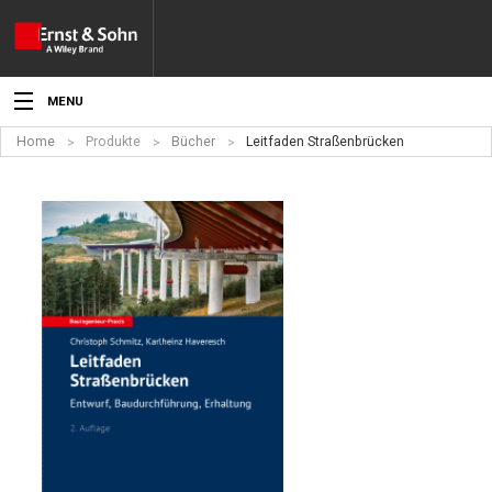
MENU
Home
Produkte
Bücher
Leitfaden Straßenbrücken
Aktuelles
Veranstaltungen
Angebote
Fachgebiete
Produkte
Werben
Service