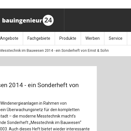
Angebote
Fachgebiete
Produkte
Werben
Service
Messtechnik im Bauwesen 2014 - ein Sonderheft von Ernst & Sohn
ag (11.9.26)
Stellenmarkt
Architektur
Bücher
Media-Planung
Info-Materia
Geotech
enbautage (10.–11.11.26)
Sonderdrucke
Bauausführung
Kalender / Jahrbücher
Presse
Glasbau
baukunst (26.11.26)
Kalender-Preisreduzierung
Bauen im Bestand
Zeitschriften
Newsletter 
Grundla
n 2014 - ein Sonderheft von
027 (3.12.26)
Baumanagement
Themenhefte
FAQ
Holzbau
on Windenergieanlagen in Rahmen von
der
Bauphysik
Artikeldatenbank / Kalenderrecherche
Wiley Online
Ingenie
 ein Überwachungsnetz für den kompletten
tstadt – die moderne Messtechnik macht’s
Baurecht
Mauerw
nende Sonderheft „Messtechnik im Bauwesen“
2003. Auch dieses Heft bietet wieder interessante