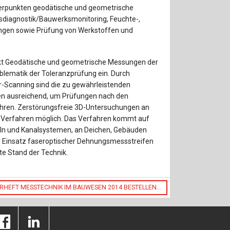
Baustoffe
Sachbu
rpunkten geodätische und geometrische
diagnostik/Bauwerksmonitoring, Feuchte-,
Bautechnikgeschichte
Stahlba
ngen sowie Prüfung von Werkstoffen und
Betonbau
Tunnelb
nkt Geodätische und geometrische Messungen der
blematik der Toleranzprüfung ein. Durch
Brückenbau
Verbund
r-Scanning sind die zu gewährleistenden
en ausreichend, um Prüfungen nach den
E&S Zeitlos
hren. Zerstörungsfreie 3D-Untersuchungen an
Verfahren möglich. Das Verfahren kommt auf
eln und Kanalsystemen, an Deichen, Gebäuden
r Einsatz faseroptischer Dehnungsmessstreifen
e Stand der Technik.
RHEFT MESSTECHNIK IM BAUWESEN 2014 BESTELLEN...