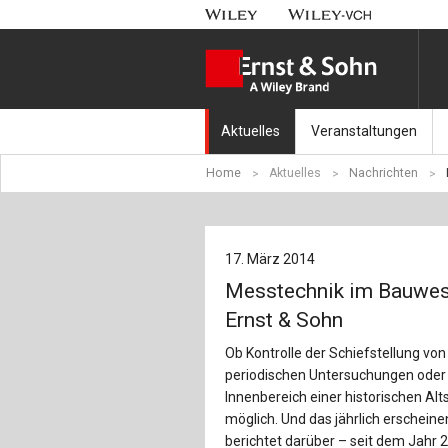
Aktuelles
Veranstaltungen
Home
Aktuelles
Nachrichten
Nachrichten
Münchener Kranbahnt
Aktuell erschienen
Fachkonferenz Brück
17. März 2014
Erscheint in Kürze
Symposium Ingenieur
Messtechnik im Bauwese
Beton-Kalender-Tag 2
Ernst & Sohn
Ob Kontrolle der Schiefstellung v
Veranstaltungskalen
periodischen Untersuchungen oder
Innenbereich einer historischen Al
möglich. Und das jährlich erschei
berichtet darüber – seit dem Jahr 