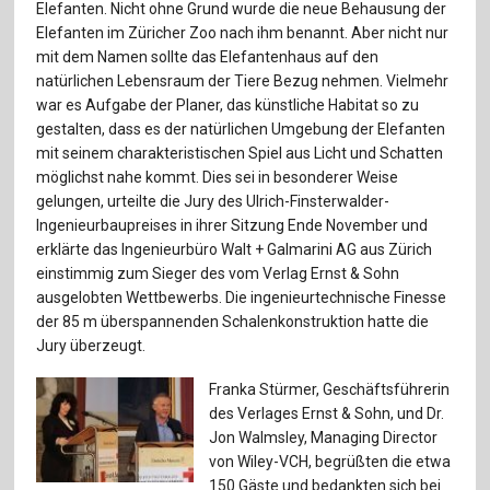
Für Autor:innen
Elefanten. Nicht ohne Grund wurde die neue Behausung der
Elefanten im Züricher Zoo nach ihm benannt. Aber nicht nur
Verlag
mit dem Namen sollte das Elefantenhaus auf den
natürlichen Lebensraum der Tiere Bezug nehmen. Vielmehr
Sprache / Language: DE
Sprache / Language: EN
war es Aufgabe der Planer, das künstliche Habitat so zu
gestalten, dass es der natürlichen Umgebung der Elefanten
mit seinem charakteristischen Spiel aus Licht und Schatten
möglichst nahe kommt. Dies sei in besonderer Weise
gelungen, urteilte die Jury des Ulrich-Finsterwalder-
Ingenieurbaupreises in ihrer Sitzung Ende November und
erklärte das Ingenieurbüro Walt + Galmarini AG aus Zürich
einstimmig zum Sieger des vom Verlag Ernst & Sohn
ausgelobten Wettbewerbs. Die ingenieurtechnische Finesse
der 85 m überspannenden Schalenkonstruktion hatte die
Jury überzeugt.
Franka Stürmer, Geschäftsführerin
des Verlages Ernst & Sohn, und Dr.
Jon Walmsley, Managing Director
von Wiley-VCH, begrüßten die etwa
150 Gäste und bedankten sich bei