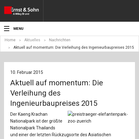
MENU
Home
Aktuelles
Nachrichten
Aktuelles
Aktuell auf momentum: Die Verleihung des Ingenieurbaupreises 2015
Veranstaltungen
Angebote
10. Februar 2015
Aktuell auf momentum: Die
Fachgebiete
Verleihung des
Produkte
Ingenieurbaupreises 2015
Werben
Der Kaeng Krachan
Nationalpark ist der größte
Service
Nationalpark Thailands
und einer der letzten Rückzugsorte des Asiatischen