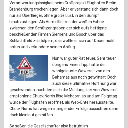
Für Autor:innen
Verantwortungslosigkeit beim Großprojekt Flughafen Berlin
Brandenburg trocken legen. Aber er verstand sich dann doch
Verlag
nur als Überflieger, ohne große Lust, in den Sumpf
hinabzusteigen. Als Vermittler mit der weißen Fahne
Sprache / Language: DE
Sprache / Language: EN
zwischen den Schützengräben der sich aufs heftigste
beschießenden Firmen Siemens und Bosch über das
Schlachtfeld zu stolpern, das wollte er sich auf Dauer nicht
antun und verkündete seinen Abflug.
Nun war guter Rat teuer. Sehr teuer,
übrigens. Einen Tipp hatte der
wohlgelaunte Wowereit von den
Bahamas aus noch getwittert. Doch
auch diese ultimative Hoffnung war
geschwunden, nachdem sich die Meldung, der von Wowereit
empfohlene Chuck Norris löse Mehdorn ab und am Folgetag
würde der Flughafen eröffnet, als Web-Ente herausstellte.
Chuck Norris hat wegen mangelnder Erfolgsaussichten dann
doch kleinlaut gekniffen.
So saßen die Gesellschafter also betrübt im