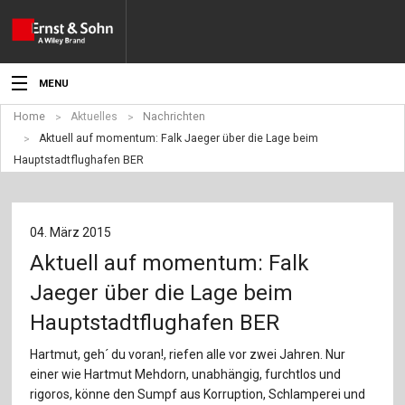
MENU
Home
Aktuelles
Nachrichten
Aktuelles
Aktuell auf momentum: Falk Jaeger über die Lage beim
Hauptstadtflughafen BER
Veranstaltungen
Angebote
04. März 2015
Fachgebiete
Aktuell auf momentum: Falk
Produkte
Jaeger über die Lage beim
Hauptstadtflughafen BER
Werben
Hartmut, geh´ du voran!, riefen alle vor zwei Jahren. Nur
Service
einer wie Hartmut Mehdorn, unabhängig, furchtlos und
rigoros, könne den Sumpf aus Korruption, Schlamperei und