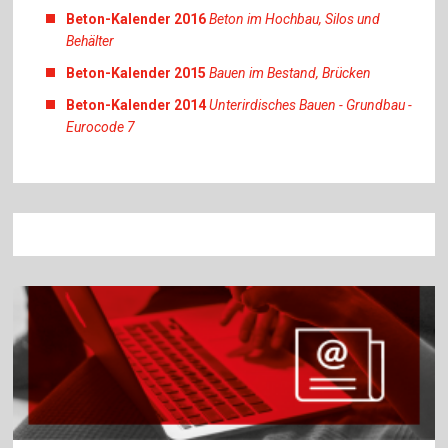
Beton-Kalender 2016
Beton im Hochbau, Silos und
Behälter
Beton-Kalender 2015
Bauen im Bestand, Brücken
Beton-Kalender 2014
Unterirdisches Bauen - Grundbau -
Eurocode 7