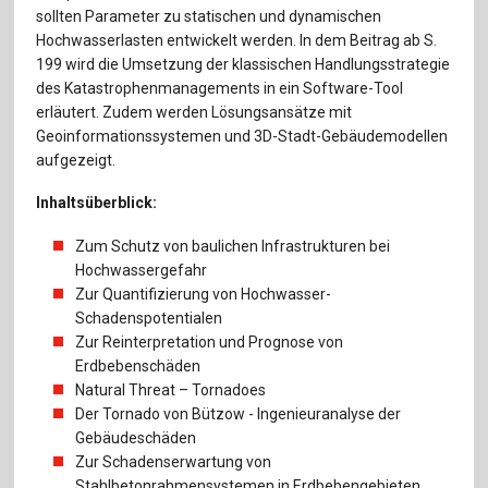
Für Autor:innen
sollten Parameter zu statischen und dynamischen
Hochwasserlasten entwickelt werden. In dem Beitrag ab S.
Verlag
199 wird die Umsetzung der klassischen Handlungsstrategie
des Katastrophenmanagements in ein Software-Tool
Sprache / Language: DE
Sprache / Language: EN
erläutert. Zudem werden Lösungsansätze mit
Geoinformationssystemen und 3D-Stadt-Gebäudemodellen
aufgezeigt.
Inhaltsüberblick:
Zum Schutz von baulichen Infrastrukturen bei
Hochwassergefahr
Zur Quantifizierung von Hochwasser-
Schadenspotentialen
Zur Reinterpretation und Prognose von
Erdbebenschäden
Natural Threat – Tornadoes
Der Tornado von Bützow - Ingenieuranalyse der
Gebäudeschäden
Zur Schadenserwartung von
Stahlbetonrahmensystemen in Erdbebengebieten