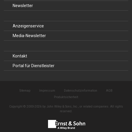
Newsletter
Anzeigenservice
Media-Newsletter
Kontakt
Portal für Dienstleister
Sitemap
Impressum
Datenschutzinformation
AGB
Produktsicherheit
Copyright © 2000-2026 by John Wiley & Sons, Inc., or related companies. All rights
reserved.